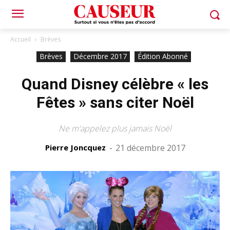
Accueil
Brèves
Brèves
Décembre 2017
Édition Abonné
Quand Disney célèbre « les
Fêtes » sans citer Noël
Ne m'appelez plus jamais Noël
Pierre Joncquez
-
21 décembre 2017