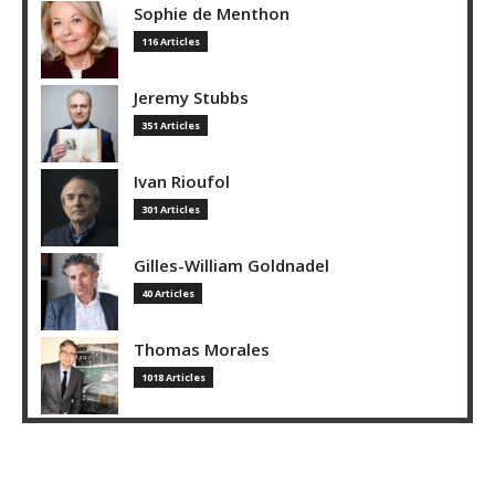
Sophie de Menthon
116 Articles
Jeremy Stubbs
351 Articles
Ivan Rioufol
301 Articles
Gilles-William Goldnadel
40 Articles
Thomas Morales
1018 Articles