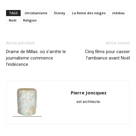
TAGS
christianisme
Disney
La Reine des neiges
médias
Noël
Religion
Article précédent
Article suivant
Drame de Millas: où s’arrête le
Cinq films pour casser
journalisme commence
l’ambiance avant Noël
l’indécence
Pierre Joncquez
est architecte.