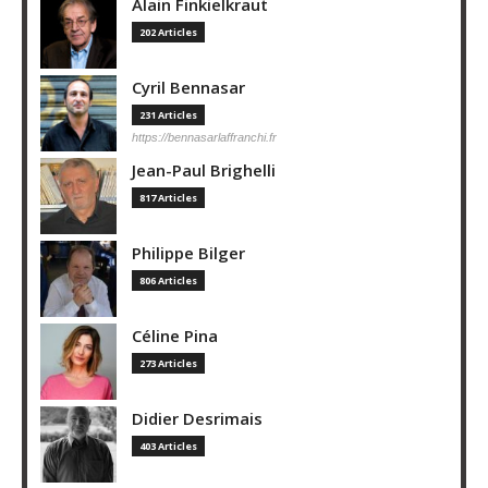
Alain Finkielkraut
202 Articles
Cyril Bennasar
231 Articles
https://bennasarlaffranchi.fr
Jean-Paul Brighelli
817 Articles
Philippe Bilger
806 Articles
Céline Pina
273 Articles
Didier Desrimais
403 Articles