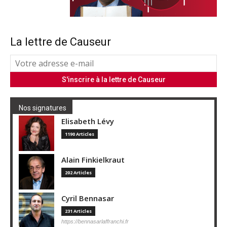
La lettre de Causeur
Nos signatures
Elisabeth Lévy
1190 Articles
Alain Finkielkraut
202 Articles
Cyril Bennasar
231 Articles
https://bennasarlaffranchi.fr