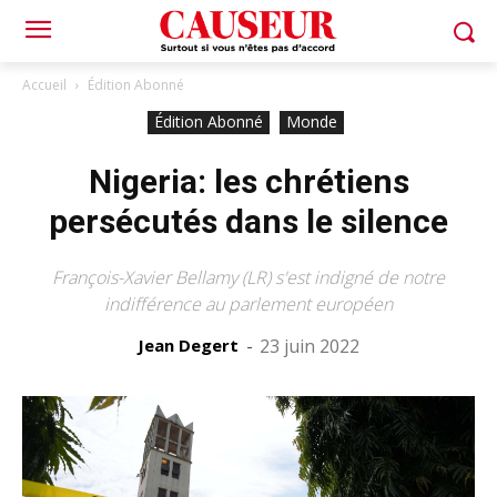
Accueil
Édition Abonné
Édition Abonné
Monde
Nigeria: les chrétiens
persécutés dans le silence
François-Xavier Bellamy (LR) s'est indigné de notre
indifférence au parlement européen
Jean Degert
-
23 juin 2022