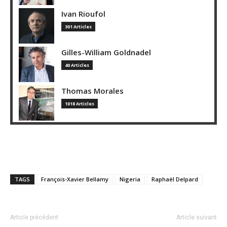
Ivan Rioufol
301 Articles
Gilles-William Goldnadel
40 Articles
Thomas Morales
1018 Articles
TAGS
François-Xavier Bellamy
Nigeria
Raphaël Delpard
Article précédent
Article suivant