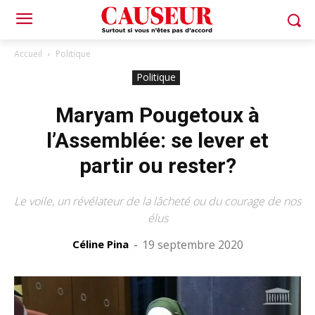
Accueil
Politique
Politique
Maryam Pougetoux à
l’Assemblée: se lever et
partir ou rester?
Le voile, un révélateur de la lâcheté ou du courage de nos
élus
Céline Pina
-
19 septembre 2020