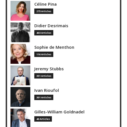
Céline Pina
273 Articles
Didier Desrimais
403 Articles
Sophie de Menthon
116 Articles
Jeremy Stubbs
351 Articles
Ivan Rioufol
301 Articles
Gilles-William Goldnadel
40 Articles