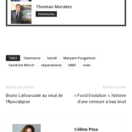
Thomas Morales
1018 Articles
TAGS
Islamisme
laïcité
Maryam Pougetoux
Sandrine Mörch
séparatisme
UNEF
voile
Article précédent
Article suivant
Bruno Lafourcade au seuil de
« Food Evolution », histoire
l’Apocalypse
d’une censure à bas bruit
Céline Pina