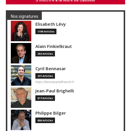
Nos signatures
Elisabeth Lévy
1190 Articles
Alain Finkielkraut
202 Articles
Cyril Bennasar
231 Articles
https://bennasarlaffranchi.fr
Jean-Paul Brighelli
817 Articles
Philippe Bilger
806 Articles