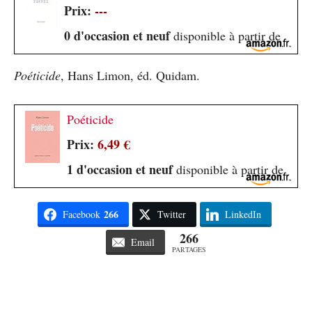
Prix:
---
0 d'occasion et neuf
disponible à partir de
Poéticide
, Hans Limon, éd. Quidam.
Poéticide
Prix:
6,49 €
1 d'occasion et neuf
disponible à partir de
266
Facebook
Twitter
LinkedIn
266
Email
PARTAGES