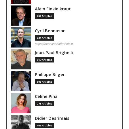
Alain Finkielkraut
202 Articles
Cyril Bennasar
231 Articles
https://bennasarlaffranchi.fr
Jean-Paul Brighelli
817 Articles
Philippe Bilger
806 Articles
Céline Pina
273 Articles
Didier Desrimais
403 Articles