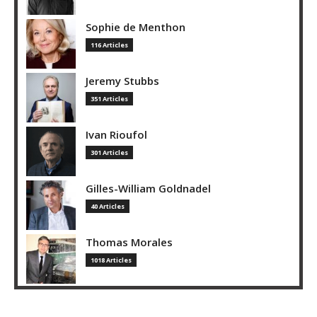
Sophie de Menthon
116 Articles
Jeremy Stubbs
351 Articles
Ivan Rioufol
301 Articles
Gilles-William Goldnadel
40 Articles
Thomas Morales
1018 Articles