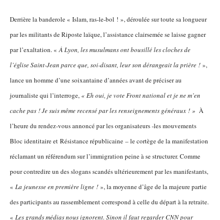
Derrière la banderole « Islam, ras-le-bol ! », déroulée sur toute sa longueur
par les militants de Riposte laïque, l’assistance clairsemée se laisse gagner
par l’exaltation. «
À Lyon, les musulmans ont bousillé les cloches de
l’église Saint-Jean parce que, soi-disant, leur son dérangeait la prière !
»,
lance un homme d’une soixantaine d’années avant de préciser au
journaliste qui l’interroge,
« Eh oui, je vote Front national et je ne m’en
cache pas ! Je suis même recensé par les renseignements généraux ! »
À
l’heure du rendez-vous annoncé par les organisateurs -les mouvements
Bloc identitaire et Résistance républicaine – le cortège de la manifestation
réclamant un référendum sur l’immigration peine à se structurer. Comme
pour contredire un des slogans scandés ultérieurement par les manifestants,
«
La jeunesse en première ligne !
», la moyenne d’âge de la majeure partie
des participants au rassemblement correspond à celle du départ à la retraite.
«
Les grands médias nous ignorent. Sinon il faut regarder CNN pour