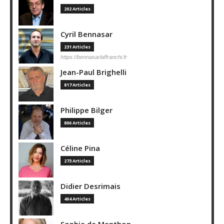
202 Articles
Cyril Bennasar
231 Articles
https://bennasarlaffranchi.fr
Jean-Paul Brighelli
817 Articles
Philippe Bilger
806 Articles
Céline Pina
273 Articles
Didier Desrimais
404 Articles
Sophie de Menthon