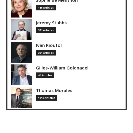
116 Articles
Jeremy Stubbs
351 Articles
Ivan Rioufol
301 Articles
Gilles-William Goldnadel
40 Articles
Thomas Morales
1018 Articles