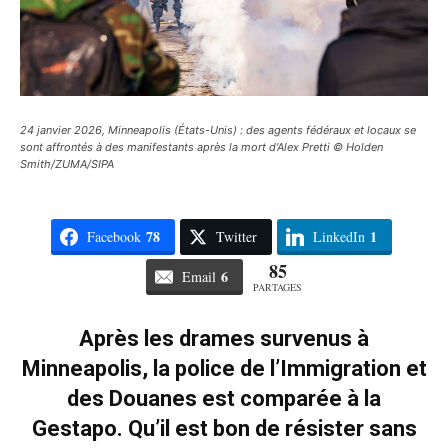
24 janvier 2026, Minneapolis (États-Unis) : des agents fédéraux et locaux se
sont affrontés à des manifestants après la mort d'Alex Pretti © Holden
Smith/ZUMA/SIPA
78
1
Facebook
Twitter
LinkedIn
85
6
Email
PARTAGES
Après les drames survenus à
Minneapolis, la police de l’Immigration et
des Douanes est comparée à la
Gestapo. Qu’il est bon de résister sans