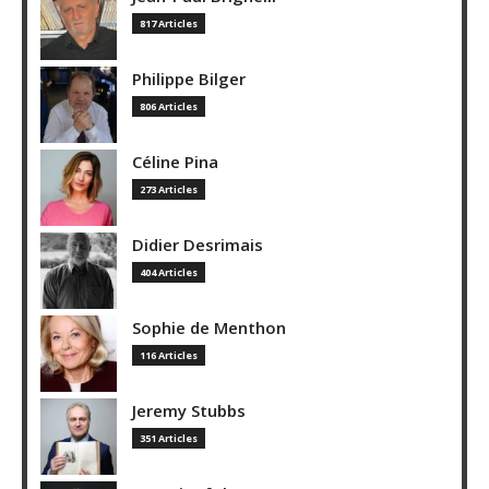
817 Articles
Philippe Bilger
806 Articles
Céline Pina
273 Articles
Didier Desrimais
404 Articles
Sophie de Menthon
116 Articles
Jeremy Stubbs
351 Articles