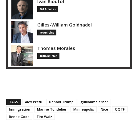
Ivan Rioufol
301 Articles
Gilles-William Goldnadel
40 Articles
Thomas Morales
1018 Articles
TAGS
Alex Pretti
Donald Trump
guillaume erner
Immigration
Marine Tondelier
Minneapolis
Nice
OQTF
Renee Good
Tim Walz