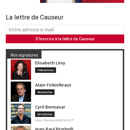
La lettre de Causeur
Nos signatures
Elisabeth Lévy
1190 Articles
Alain Finkielkraut
202 Articles
Cyril Bennasar
231 Articles
https://bennasarlaffranchi.fr
Jean-Paul Brighelli