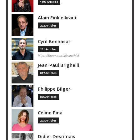
1190 Articles
Alain Finkielkraut
202 Articles
Cyril Bennasar
231 Articles
https://bennasarlaffranchi.fr
Jean-Paul Brighelli
817 Articles
Philippe Bilger
805 Articles
Céline Pina
273 Articles
Didier Desrimais