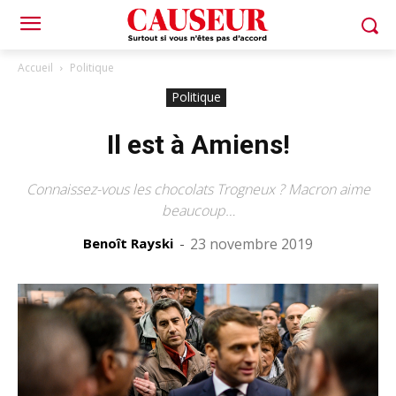
Accueil
Politique
Politique
Il est à Amiens!
Connaissez-vous les chocolats Trogneux ? Macron aime
beaucoup…
Benoît Rayski
-
23 novembre 2019