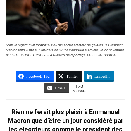
Sous le regard d'un footballeur du dimanche amateur de gaufres, le Président
Macron rend visite aux ouvriers de l'usine Whirlpool à Amiens, le 22 novembre
© ELIOT BLONDET-POOL/SIPA Numéro de reportage: 00933741_000014
132
Facebook
Twitter
LinkedIn
132
Email
PARTAGES
Rien ne ferait plus plaisir à Emmanuel
Macron que d’être un jour considéré par
les éleccteurs comme le président des