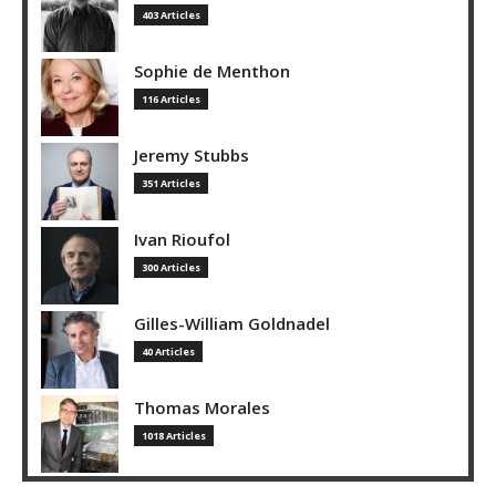
403 Articles
Sophie de Menthon
116 Articles
Jeremy Stubbs
351 Articles
Ivan Rioufol
300 Articles
Gilles-William Goldnadel
40 Articles
Thomas Morales
1018 Articles