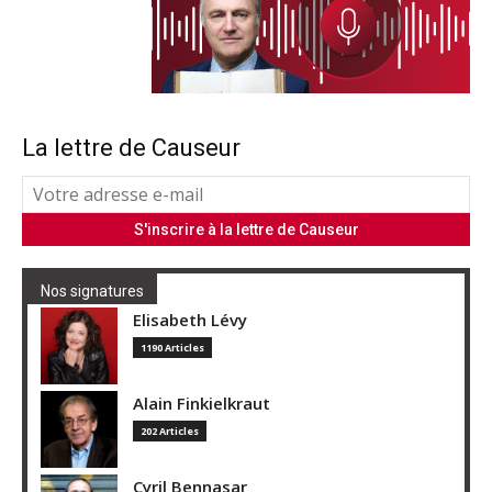
La lettre de Causeur
Nos signatures
Elisabeth Lévy
1190 Articles
Alain Finkielkraut
202 Articles
Cyril Bennasar