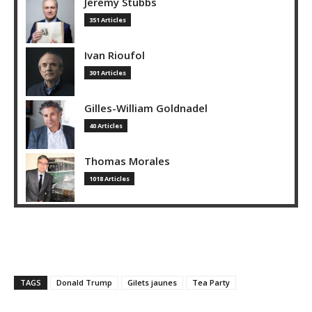
Jeremy Stubbs
351 Articles
Ivan Rioufol
301 Articles
Gilles-William Goldnadel
40 Articles
Thomas Morales
1018 Articles
TAGS
Donald Trump
Gilets jaunes
Tea Party