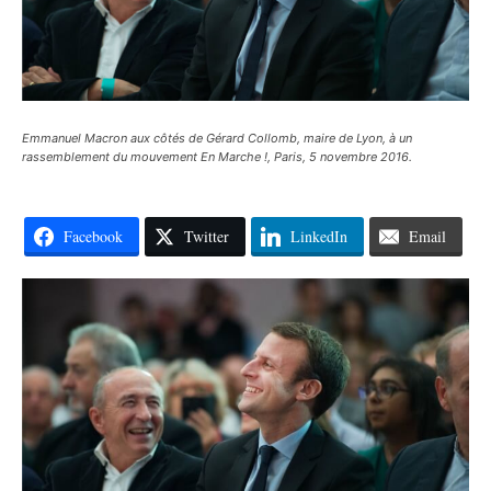
Emmanuel Macron aux côtés de Gérard Collomb, maire de Lyon, à un
rassemblement du mouvement En Marche !, Paris, 5 novembre 2016.
Facebook
Twitter
LinkedIn
Email