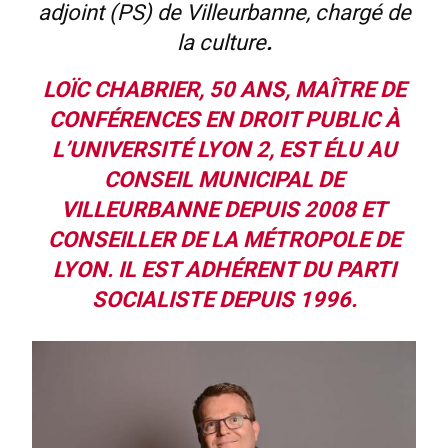
adjoint (PS) de Villeurbanne, chargé de
la culture
.
LOÏC CHABRIER, 50 ANS, MAÎTRE DE
CONFÉRENCES EN DROIT PUBLIC À
L’UNIVERSITÉ LYON 2, EST ÉLU AU
CONSEIL MUNICIPAL DE
VILLEURBANNE DEPUIS 2008 ET
CONSEILLER DE LA MÉTROPOLE DE
LYON. IL EST ADHÉRENT DU PARTI
SOCIALISTE DEPUIS 1996
.