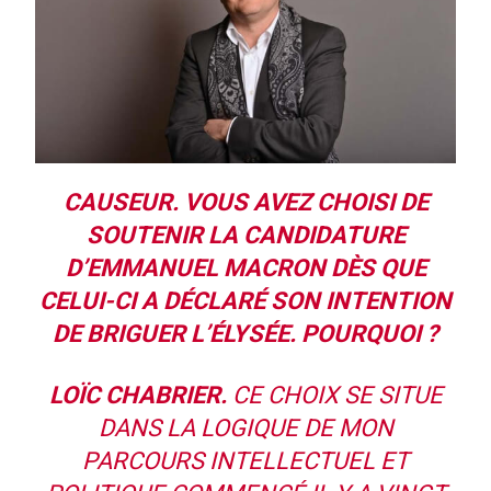
CAUSEUR.
VOUS AVEZ CHOISI DE
SOUTENIR LA CANDIDATURE
D’EMMANUEL MACRON DÈS QUE
CELUI-CI A DÉCLARÉ SON INTENTION
DE BRIGUER L’ÉLYSÉE. POURQUOI ?
LOÏC CHABRIER.
CE CHOIX SE SITUE
DANS LA LOGIQUE DE MON
PARCOURS INTELLECTUEL ET