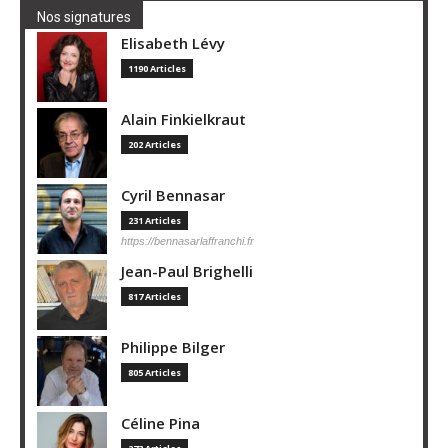
Nos signatures
Elisabeth Lévy
1190 Articles
Alain Finkielkraut
202 Articles
Cyril Bennasar
231 Articles
https://bennasarlaffranchi.fr
Jean-Paul Brighelli
817 Articles
Philippe Bilger
805 Articles
Céline Pina