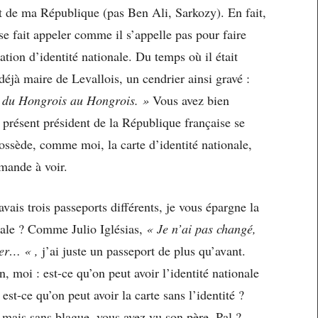
t de ma République (pas Ben Ali, Sarkozy). En fait,
se fait appeler comme il s’appelle pas pour faire
ation d’identité nationale. Du temps où il était
 déjà maire de Levallois, un cendrier ainsi gravé :
, du Hongrois au Hongrois. »
Vous avez bien
e présent président de la République française se
ossède, comme moi, la carte d’identité nationale,
emande à voir.
’avais trois passeports différents, je vous épargne la
ionale ? Comme Julio Iglésias,
« Je n’ai pas changé,
ger… « ,
j’ai juste un passeport de plus qu’avant.
n, moi : est-ce qu’on peut avoir l’identité nationale
 est-ce qu’on peut avoir la carte sans l’identité ?
, mais sans blague, vous avez vu son père, Pal ?