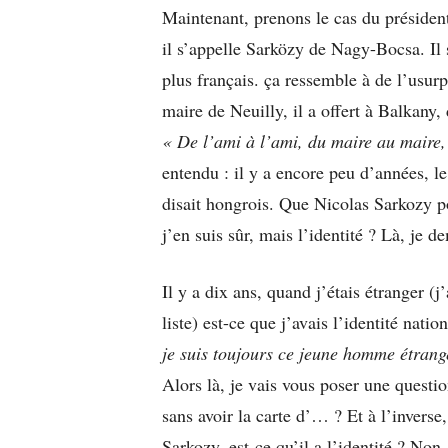
Maintenant, prenons le cas du présiden
il s’appelle Sarközy de Nagy-Bocsa. Il 
plus français. ça ressemble à de l’usurp
maire de Neuilly, il a offert à Balkany,
« De l’ami à l’ami, du maire au maire
entendu : il y a encore peu d’années, l
disait hongrois. Que Nicolas Sarkozy p
j’en suis sûr, mais l’identité ? Là, je d
Il y a dix ans, quand j’étais étranger (j
liste) est-ce que j’avais l’identité nat
je suis toujours ce jeune homme étran
Alors là, je vais vous poser une questio
sans avoir la carte d’… ? Et à l’inverse,
Sarkozy, est-ce qu’il a l’identité ? Non