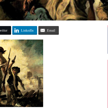
witter
LinkedIn
Email