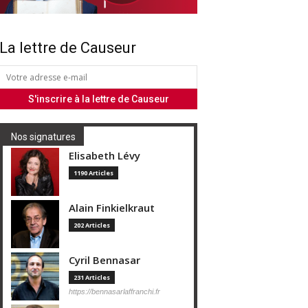
La lettre de Causeur
Nos signatures
Elisabeth Lévy
1190 Articles
Alain Finkielkraut
202 Articles
Cyril Bennasar
231 Articles
https://bennasarlaffranchi.fr