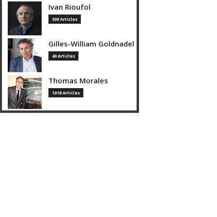
Ivan Rioufol
300 Articles
Gilles-William Goldnadel
40 Articles
Thomas Morales
1018 Articles