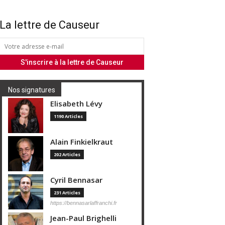
La lettre de Causeur
Nos signatures
Elisabeth Lévy
1190 Articles
Alain Finkielkraut
202 Articles
Cyril Bennasar
231 Articles
https://bennasarlaffranchi.fr
Jean-Paul Brighelli