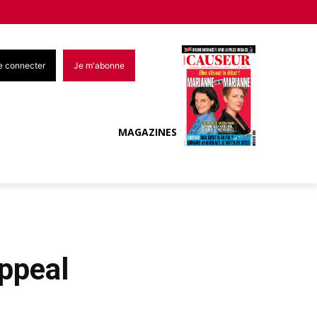
e connecter
Je m'abonne
MAGAZINES
appeal