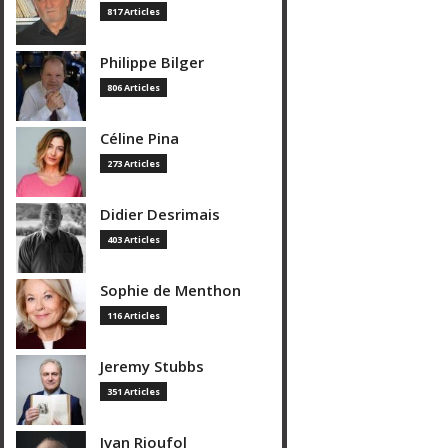
817 Articles
Philippe Bilger
806 Articles
Céline Pina
273 Articles
Didier Desrimais
403 Articles
Sophie de Menthon
116 Articles
Jeremy Stubbs
351 Articles
Ivan Rioufol