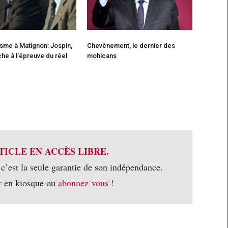
isme à Matignon: Jospin,
Chevènement, le dernier des
che à l’épreuve du réel
mohicans
TICLE EN ACCÈS LIBRE.
 c’est la seule garantie de son indépendance.
r en kiosque ou
abonnez-vous !