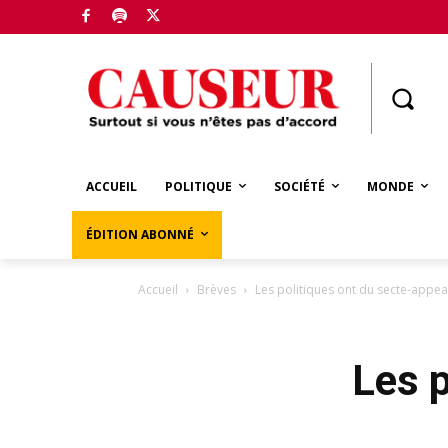
Boutique
ACCUEIL
POLITIQUE
SOCIÉTÉ
MONDE
ÉDITION ABONNÉ
Accueil
Brèves
Les politiques ont du secte-appea
Les p