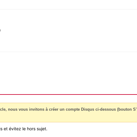
)
cle, nous vous invitons à créer un compte Disqus ci-dessous (bouton S'i
 et évitez le hors sujet.