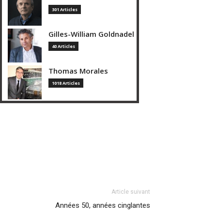
301 Articles
Gilles-William Goldnadel
40 Articles
Thomas Morales
1018 Articles
Article suivant
Années 50, années cinglantes