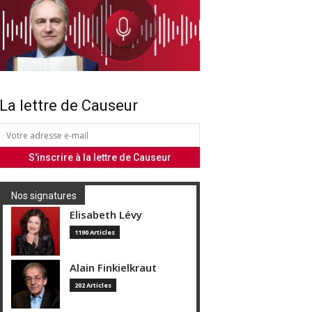
La lettre de Causeur
Nos signatures
Elisabeth Lévy
1190 Articles
Alain Finkielkraut
202 Articles