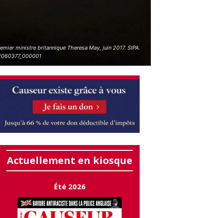
emier ministre britannique Theresa May, juin 2017. SIPA.
060377_000001
Actuellement en kiosque
Été 2026