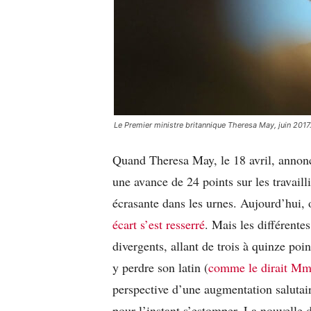
Le Premier ministre britannique Theresa May, juin 20
Quand Theresa May, le 18 avril, annonce
une avance de 24 points sur les travaill
écrasante dans les urnes. Aujourd’hui, 
écart s’est resserré
. Mais les différente
divergents, allant de trois à quinze poin
y perdre son latin (
comme le dirait Mm
perspective d’une augmentation salutai
pour l’instant s’estomper. La nouvelle 