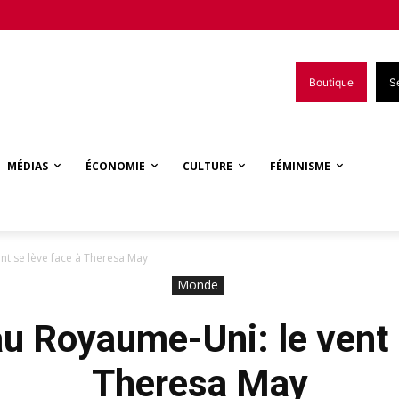
Boutique
S
MÉDIAS
ÉCONOMIE
CULTURE
FÉMINISME
ent se lève face à Theresa May
Monde
au Royaume-Uni: le vent 
Theresa May