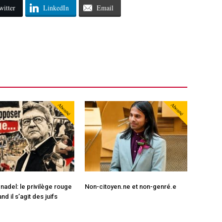
witter
LinkedIn
Email
Abonné
Abonné
nadel: le privilège rouge
Non-citoyen.ne et non-genré.e
and il s’agit des juifs