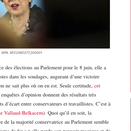
17. SIPA. AP22060377_000001
 des élections au Parlement pour le 8 juin, elle a
istes dans les sondages, augurant d’une victoire
on ne sait plus où on en est. Seule certitude,
cet
s enquêtes d’opinion donnent des résultats très
ts d’écart entre conservateurs et travaillistes. C’est à
e Vallaud-Belkacem
). Quoi qu’il en soit, la
re de la majorité conservatrice au Parlement semble
dame de fer a-t-elle perdu son pouvoir magique et du