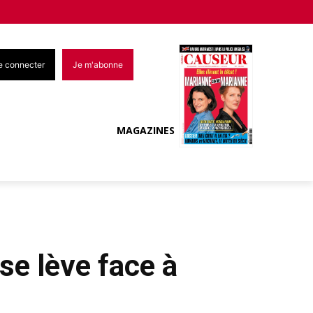
e connecter
Je m'abonne
MAGAZINES
se lève face à