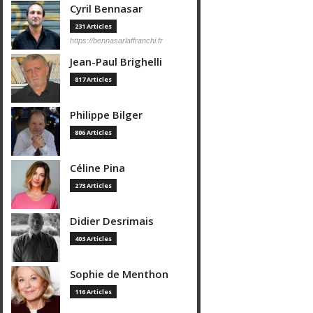
Cyril Bennasar
231 Articles
https://bennasarlaffranchi.fr
Jean-Paul Brighelli
817 Articles
Philippe Bilger
806 Articles
Céline Pina
273 Articles
Didier Desrimais
403 Articles
Sophie de Menthon
116 Articles