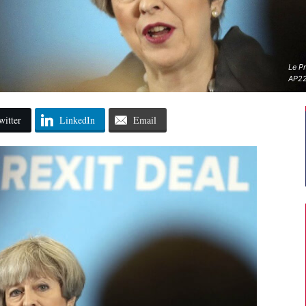
Le Pr
AP22
witter
LinkedIn
Email