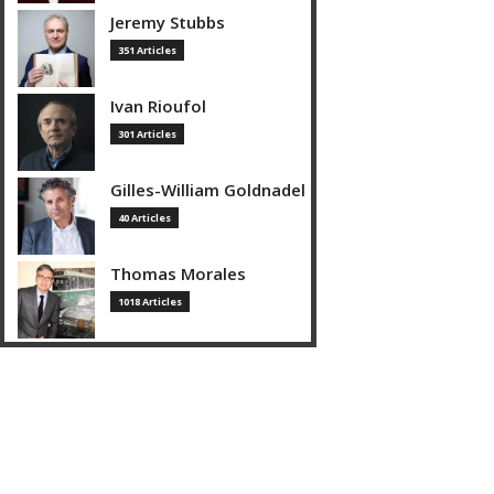
Jeremy Stubbs
351 Articles
Ivan Rioufol
301 Articles
Gilles-William Goldnadel
40 Articles
Thomas Morales
1018 Articles