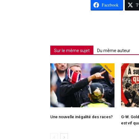
Facebook
T
Sur le même sujet
Du même auteur
Abonné
Une nouvelle inégalité des races?
G-W. Gold
est vif qu