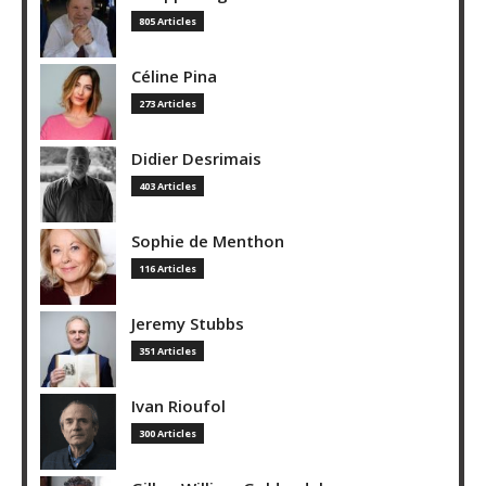
805 Articles
Céline Pina
273 Articles
Didier Desrimais
403 Articles
Sophie de Menthon
116 Articles
Jeremy Stubbs
351 Articles
Ivan Rioufol
300 Articles