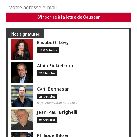
Nos signatures
Elisabeth Lévy
1190 Articles
Alain Finkielkraut
202 Articles
Cyril Bennasar
231 Articles
https://bennasarlaffranchi.fr
Jean-Paul Brighelli
817 Articles
Philippe Bilger