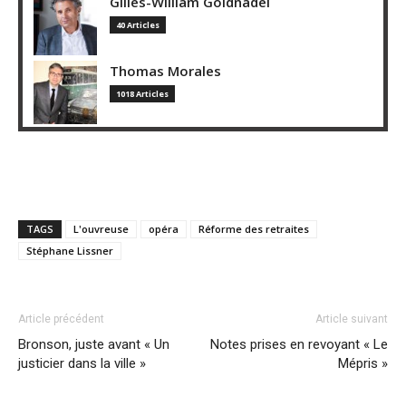
Gilles-William Goldnadel
40 Articles
Thomas Morales
1018 Articles
TAGS
L'ouvreuse
opéra
Réforme des retraites
Stéphane Lissner
Article précédent
Article suivant
Bronson, juste avant « Un
Notes prises en revoyant « Le
justicier dans la ville »
Mépris »