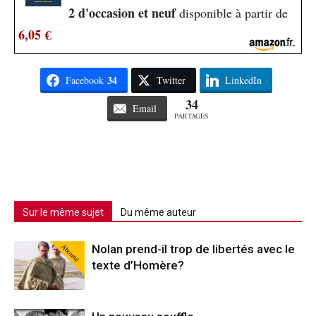
2 d'occasion et neuf
disponible à partir de
6,05 €
34
Facebook
Twitter
LinkedIn
34
Email
PARTAGES
Sur le même sujet
Du même auteur
Abonné
Nolan prend-il trop de libertés avec le
texte d’Homère?