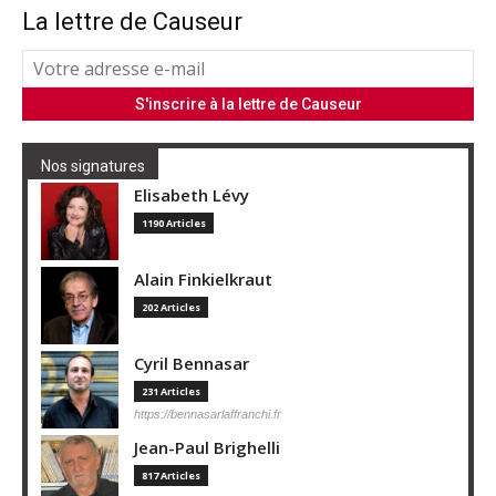
La lettre de Causeur
Nos signatures
Elisabeth Lévy
1190 Articles
Alain Finkielkraut
202 Articles
Cyril Bennasar
231 Articles
https://bennasarlaffranchi.fr
Jean-Paul Brighelli
817 Articles