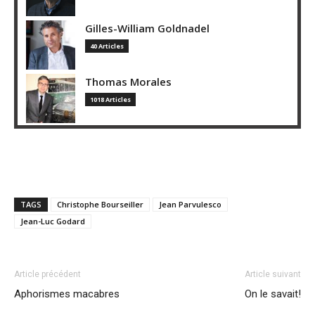
Gilles-William Goldnadel
40 Articles
Thomas Morales
1018 Articles
TAGS
Christophe Bourseiller
Jean Parvulesco
Jean-Luc Godard
Article précédent
Article suivant
Aphorismes macabres
On le savait!