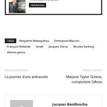
1018 Articles
TAGS
Benyamin Netanyahou
Emmanuel Macron
François Hollande
Israël
Jacques Chirac
Nicolas Sarkozy
shimon peres
Article précédent
Article suivant
La journée d’une antiraciste
Marjorie Taylor Greene,
complotiste QAnon
Jacques Benillouche