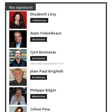
Nos signatures
Elisabeth Lévy
1190 Articles
Alain Finkielkraut
202 Articles
Cyril Bennasar
231 Articles
https://bennasarlaffranchi.fr
Jean-Paul Brighelli
817 Articles
Philippe Bilger
806 Articles
Céline Pina