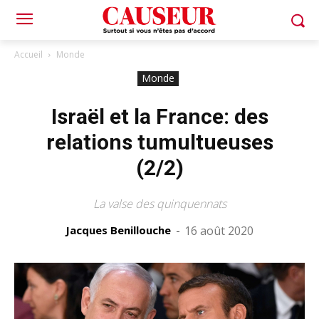
Accueil
Monde
Monde
Israël et la France: des
relations tumultueuses
(2/2)
La valse des quinquennats
Jacques Benillouche
-
16 août 2020