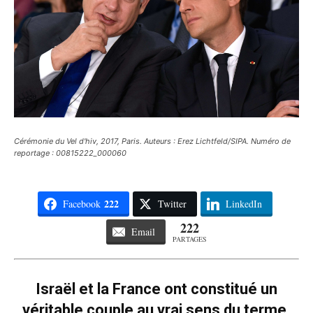
Cérémonie du Vel d'hiv, 2017, Paris. Auteurs : Erez Lichtfeld/SIPA. Numéro de
reportage : 00815222_000060
222
Facebook
Twitter
LinkedIn
222
Email
PARTAGES
Israël et la France ont constitué un
véritable couple au vrai sens du terme,