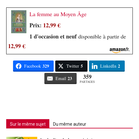
La femme au Moyen Âge
Prix:
12,99 €
1 d'occasion et neuf
disponible à partir de
12,99 €
329
5
2
Facebook
Twitter
LinkedIn
359
23
Email
PARTAGES
Sur le même sujet
Du même auteur