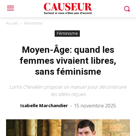
Accueil
Féminisme
Féminisme
Moyen-Âge: quand les
femmes vivaient libres,
sans féminisme
Lorris Chevalier propose un manuel pour déconstruire
les idées reçues
Isabelle Marchandier
-
15 novembre 2025