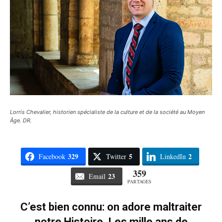
Lorris Chevalier, historien spécialiste de la culture et de la société au Moyen
Âge. DR.
329
5
2
Facebook
Twitter
LinkedIn
359
23
Email
PARTAGES
C’est bien connu: on adore maltraiter
notre Histoire. Les mille ans de