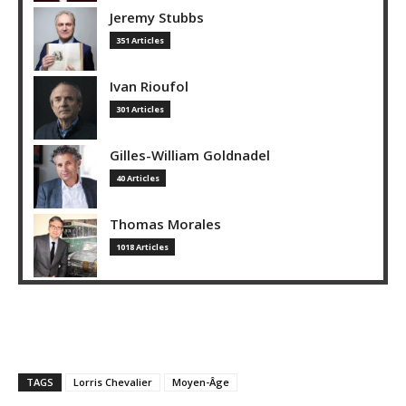
Jeremy Stubbs
351 Articles
Ivan Rioufol
301 Articles
Gilles-William Goldnadel
40 Articles
Thomas Morales
1018 Articles
TAGS
Lorris Chevalier
Moyen-Âge