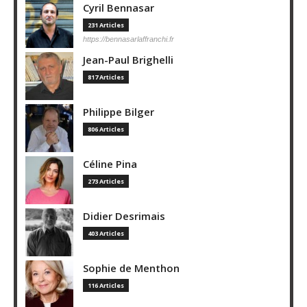
Cyril Bennasar
231 Articles
https://bennasarlaffranchi.fr
Jean-Paul Brighelli
817 Articles
Philippe Bilger
806 Articles
Céline Pina
273 Articles
Didier Desrimais
403 Articles
Sophie de Menthon
116 Articles