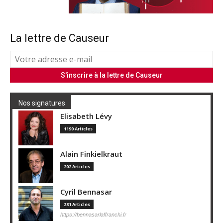
La lettre de Causeur
Nos signatures
Elisabeth Lévy
1190 Articles
Alain Finkielkraut
202 Articles
Cyril Bennasar
231 Articles
https://bennasarlaffranchi.fr