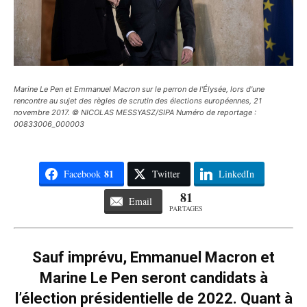
Marine Le Pen et Emmanuel Macron sur le perron de l'Élysée, lors d'une
rencontre au sujet des règles de scrutin des élections européennes, 21
novembre 2017. © NICOLAS MESSYASZ/SIPA Numéro de reportage :
00833006_000003
81
Facebook
Twitter
LinkedIn
81
Email
PARTAGES
Sauf imprévu, Emmanuel Macron et
Marine Le Pen seront candidats à
l’élection présidentielle de 2022. Quant à