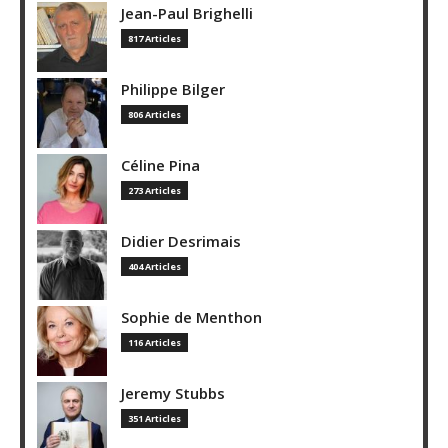
Jean-Paul Brighelli
817 Articles
Philippe Bilger
806 Articles
Céline Pina
273 Articles
Didier Desrimais
404 Articles
Sophie de Menthon
116 Articles
Jeremy Stubbs
351 Articles