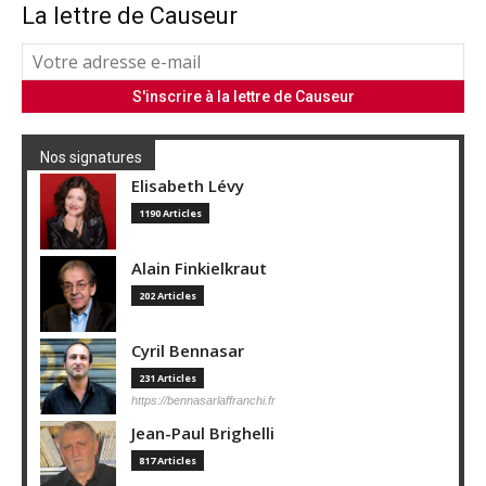
La lettre de Causeur
Nos signatures
Elisabeth Lévy
1190 Articles
Alain Finkielkraut
202 Articles
Cyril Bennasar
231 Articles
https://bennasarlaffranchi.fr
Jean-Paul Brighelli
817 Articles