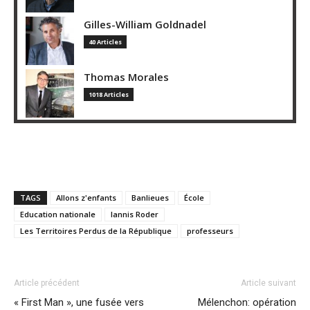
Gilles-William Goldnadel
40 Articles
Thomas Morales
1018 Articles
TAGS
Allons z'enfants
Banlieues
École
Education nationale
Iannis Roder
Les Territoires Perdus de la République
professeurs
Article précédent
Article suivant
« First Man », une fusée vers
Mélenchon: opération