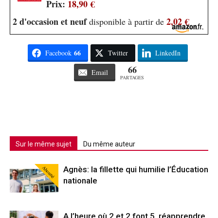
Prix:
18,90 €
2 d'occasion et neuf
2,02 €
disponible à partir de
66
Facebook
Twitter
LinkedIn
66
Email
PARTAGES
Sur le même sujet
Du même auteur
Abonné
Agnès: la fillette qui humilie l’Éducation
nationale
A l’heure où 2 et 2 font 5, réapprendre