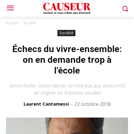
Accueil
Société
Société
Échecs du vivre-ensemble:
on en demande trop à
l’école
Iannis Roder, lance l'alerte: ce n'est pas aux seuls profs
de soigner les fractures sociales
Laurent Cantamessi
-
22 octobre 2018