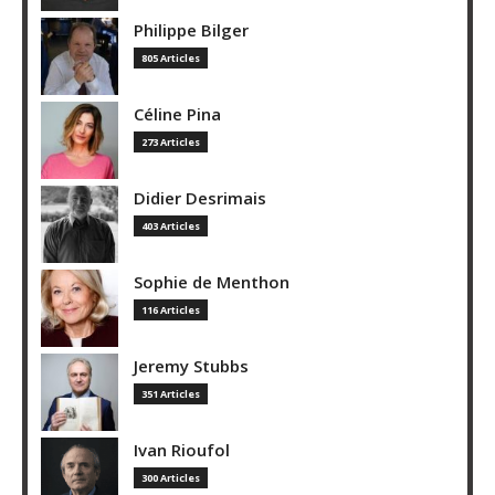
Philippe Bilger
805 Articles
Céline Pina
273 Articles
Didier Desrimais
403 Articles
Sophie de Menthon
116 Articles
Jeremy Stubbs
351 Articles
Ivan Rioufol
300 Articles