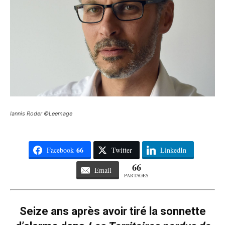
Iannis Roder ©Leemage
66
Facebook
Twitter
LinkedIn
66
Email
PARTAGES
Seize ans après avoir tiré la sonnette