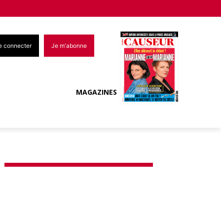
e connecter
Je m'abonne
MAGAZINES