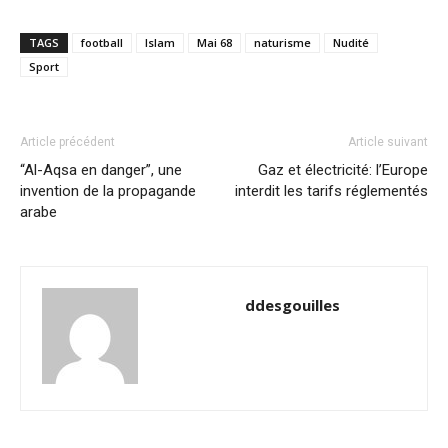
TAGS
football
Islam
Mai 68
naturisme
Nudité
Sport
Article précédent
Article suivant
“Al-Aqsa en danger”, une
Gaz et électricité: l’Europe
invention de la propagande
interdit les tarifs réglementés
arabe
ddesgouilles