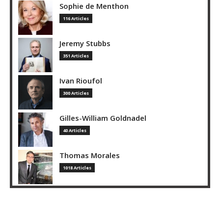
Sophie de Menthon
116 Articles
Jeremy Stubbs
351 Articles
Ivan Rioufol
300 Articles
Gilles-William Goldnadel
40 Articles
Thomas Morales
1018 Articles