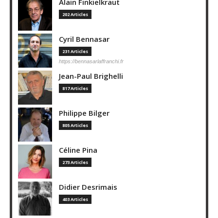
Alain Finkielkraut
202 Articles
Cyril Bennasar
231 Articles
https://bennasarlaffranchi.fr
Jean-Paul Brighelli
817 Articles
Philippe Bilger
805 Articles
Céline Pina
273 Articles
Didier Desrimais
403 Articles