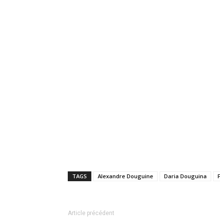
TAGS
Alexandre Douguine
Daria Douguina
Article précédent