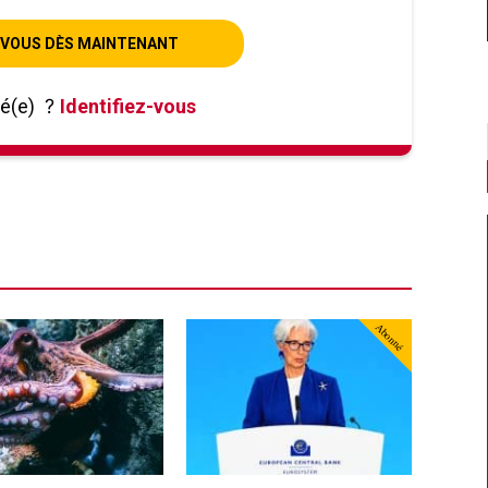
VOUS DÈS MAINTENANT
né(e)
?
Identifiez-vous
Abonné