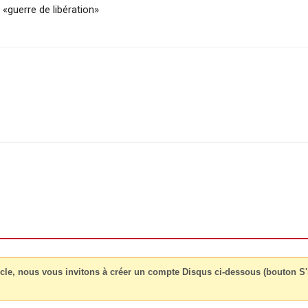
 «guerre de libération»
cle, nous vous invitons à créer un compte Disqus ci-dessous (bouton S'i