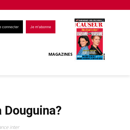
e connecter
Je m'abonne
MAGAZINES
ia Douguina?
ance inter