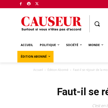
Boutique
ACCUEIL
POLITIQUE
SOCIÉTÉ
MONDE
ÉDITION ABONNÉ
Accueil
Édition Abonné
Faut-il se réjouir de la 
Faut-il se 
C’est en 