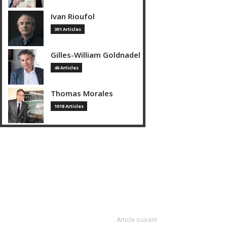
Ivan Rioufol
301 Articles
Gilles-William Goldnadel
40 Articles
Thomas Morales
1018 Articles
Article suivant