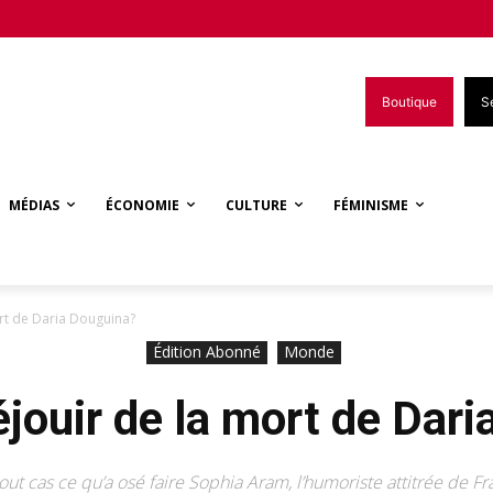
Boutique
S
MÉDIAS
ÉCONOMIE
CULTURE
FÉMINISME
mort de Daria Douguina?
Édition Abonné
Monde
réjouir de la mort de Dar
tout cas ce qu’a osé faire Sophia Aram, l’humoriste attitrée de Fr