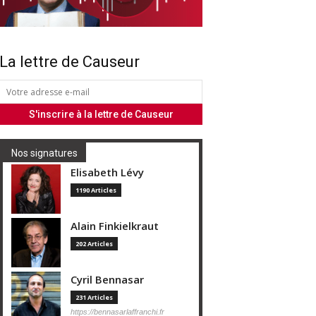
La lettre de Causeur
Nos signatures
Elisabeth Lévy
1190 Articles
Alain Finkielkraut
202 Articles
Cyril Bennasar
231 Articles
https://bennasarlaffranchi.fr