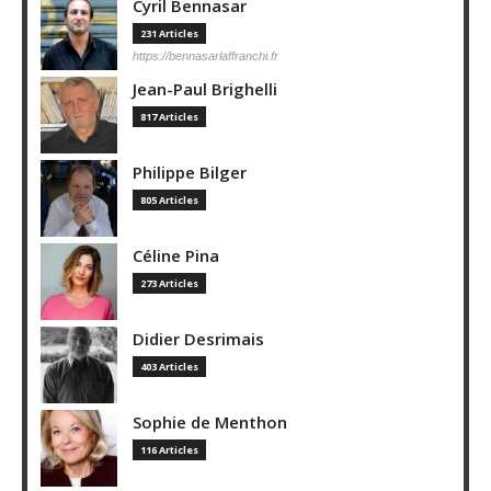
Cyril Bennasar
231 Articles
https://bennasarlaffranchi.fr
Jean-Paul Brighelli
817 Articles
Philippe Bilger
805 Articles
Céline Pina
273 Articles
Didier Desrimais
403 Articles
Sophie de Menthon
116 Articles