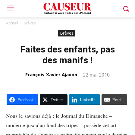
Accueil
Brèves
Brèves
Faites des enfants, pas
des manifs !
François-Xavier Ajavon
-
22 mai 2010
Facebook
Twitter
LinkedIn
Email
Nous le savions déjà : le Journal du Dimanche –
moderne jusqu’au fond des tripes – possède cet art
regrettable de s’abattre systématiquement sur le dernier