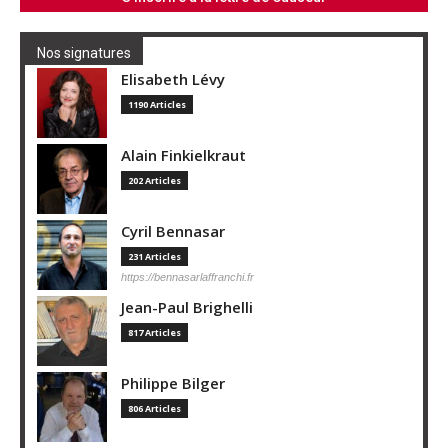
Nos signatures
Elisabeth Lévy
1190 Articles
Alain Finkielkraut
202 Articles
Cyril Bennasar
231 Articles
https://bennasarlaffranchi.fr
Jean-Paul Brighelli
817 Articles
Philippe Bilger
806 Articles