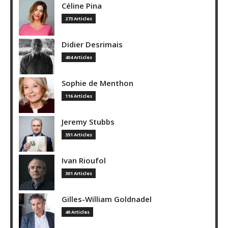
Céline Pina
273 Articles
Didier Desrimais
404 Articles
Sophie de Menthon
116 Articles
Jeremy Stubbs
351 Articles
Ivan Rioufol
301 Articles
Gilles-William Goldnadel
40 Articles