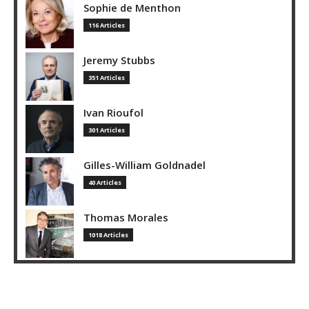
Sophie de Menthon
116 Articles
Jeremy Stubbs
351 Articles
Ivan Rioufol
301 Articles
Gilles-William Goldnadel
40 Articles
Thomas Morales
1018 Articles