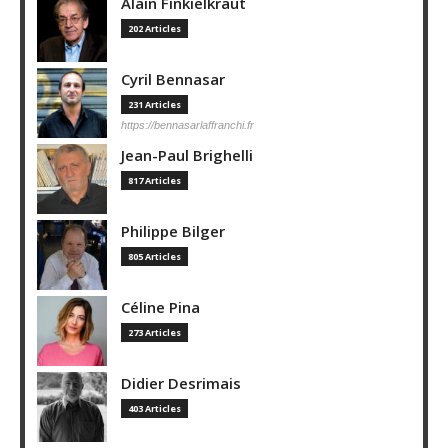
Alain Finkielkraut
202 Articles
Cyril Bennasar
231 Articles
https://bennasarlaffranchi.fr
Jean-Paul Brighelli
817 Articles
Philippe Bilger
805 Articles
Céline Pina
273 Articles
Didier Desrimais
403 Articles