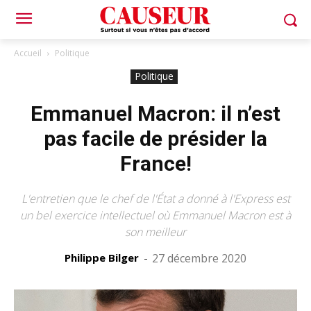
Accueil
Politique
Politique
Emmanuel Macron: il n’est
pas facile de présider la
France!
L'entretien que le chef de l'État a donné à l'Express est
un bel exercice intellectuel où Emmanuel Macron est à
son meilleur
Philippe Bilger
-
27 décembre 2020