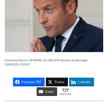
Emmanuel Macron. © PIERRE VILLARD/SIPA Numéro de reportage:
00983329_000030.
727
Facebook
Twitter
LinkedIn
727
Email
PARTAGES