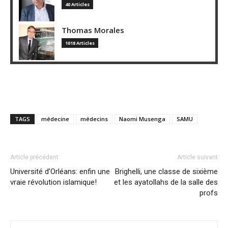
40 Articles
Thomas Morales
1018 Articles
TAGS
médecine
médecins
Naomi Musenga
SAMU
Article précédent
Article suivant
Université d’Orléans: enfin une
Brighelli, une classe de sixième
vraie révolution islamique!
et les ayatollahs de la salle des
profs