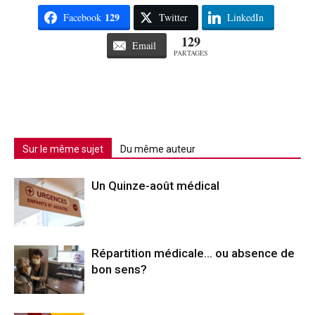
129
Facebook
Twitter
LinkedIn
129
Email
PARTAGES
Sur le même sujet
Du même auteur
Un Quinze-août médical
Répartition médicale… ou absence de
bon sens?