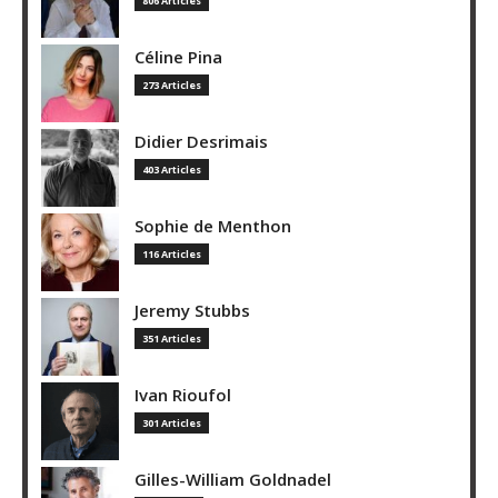
806 Articles
Céline Pina
273 Articles
Didier Desrimais
403 Articles
Sophie de Menthon
116 Articles
Jeremy Stubbs
351 Articles
Ivan Rioufol
301 Articles
Gilles-William Goldnadel