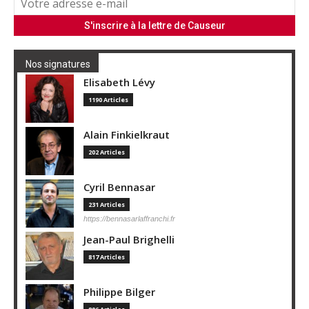
Nos signatures
Elisabeth Lévy
1190 Articles
Alain Finkielkraut
202 Articles
Cyril Bennasar
231 Articles
https://bennasarlaffranchi.fr
Jean-Paul Brighelli
817 Articles
Philippe Bilger