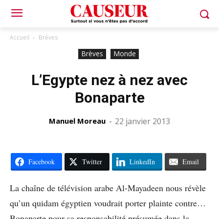
Accueil
Brèves
Brèves
Monde
L’Egypte nez à nez avec
Bonaparte
Manuel Moreau
-
22 janvier 2013
Facebook
Twitter
LinkedIn
Email
La chaîne de télévision arabe Al-Mayadeen nous révèle
qu’un quidam égyptien voudrait porter plainte contre…
Bonaparte pour sa responsabilité présumée dans la