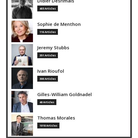
Didier Desrimais
403 Articles
Sophie de Menthon
116 Articles
Jeremy Stubbs
351 Articles
Ivan Rioufol
300 Articles
Gilles-William Goldnadel
40 Articles
Thomas Morales
1018 Articles