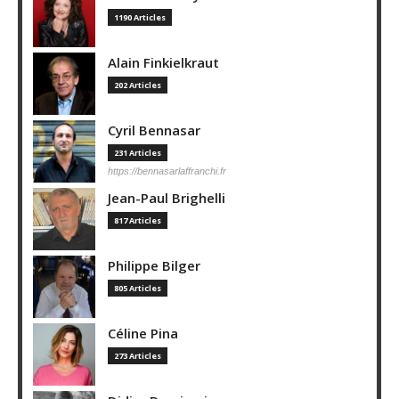
1190 Articles
Alain Finkielkraut
202 Articles
Cyril Bennasar
231 Articles
https://bennasarlaffranchi.fr
Jean-Paul Brighelli
817 Articles
Philippe Bilger
805 Articles
Céline Pina
273 Articles