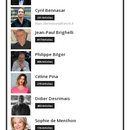
Cyril Bennasar
231 Articles
https://bennasarlaffranchi.fr
Jean-Paul Brighelli
817 Articles
Philippe Bilger
806 Articles
Céline Pina
273 Articles
Didier Desrimais
403 Articles
Sophie de Menthon
116 Articles