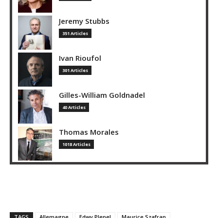
Jeremy Stubbs
351 Articles
Ivan Rioufol
301 Articles
Gilles-William Goldnadel
40 Articles
Thomas Morales
1018 Articles
TAGS
Allemagne
Edwy Plenel
Maurice Szafran