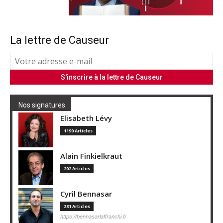
La lettre de Causeur
Nos signatures
Elisabeth Lévy
1190 Articles
Alain Finkielkraut
202 Articles
Cyril Bennasar
231 Articles
https://bennasarlaffranchi.fr