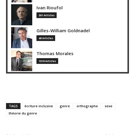
Ivan Rioufol
301 Articles
Gilles-William Goldnadel
40 Articles
Thomas Morales
1019 Articles
TAGS
écriture inclusive
genre
orthographe
sexe
théorie du genre