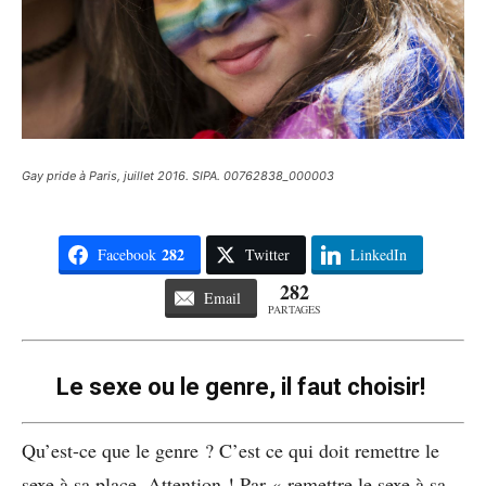
Gay pride à Paris, juillet 2016. SIPA. 00762838_000003
282
Facebook
Twitter
LinkedIn
282
Email
PARTAGES
Le sexe ou le genre, il faut choisir!
Qu’est-ce que le genre ? C’est ce qui doit remettre le
sexe à sa place. Attention ! Par « remettre le sexe à sa