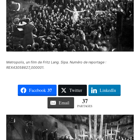
Metropolis, un film de Fritz Lang. Sipa. Numéro de reportage :
REX43058627_000001.
37
Facebook
Twitter
LinkedIn
37
Email
PARTAGES