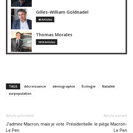
Gilles-William Goldnadel
40 Articles
Thomas Morales
1019 Articles
TAGS
décroissance
démographie
Écologie
Natalité
surpopulation
Article précédent
Article suivant
J’admire Macron, mais je vote
Présidentielle: le piège Macron-
Le Pen
Le Pen