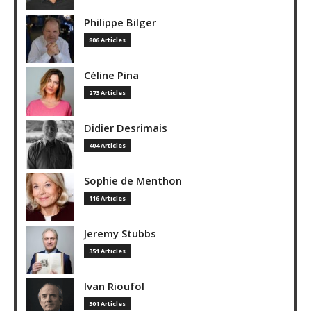
Philippe Bilger
806 Articles
Céline Pina
273 Articles
Didier Desrimais
404 Articles
Sophie de Menthon
116 Articles
Jeremy Stubbs
351 Articles
Ivan Rioufol
301 Articles