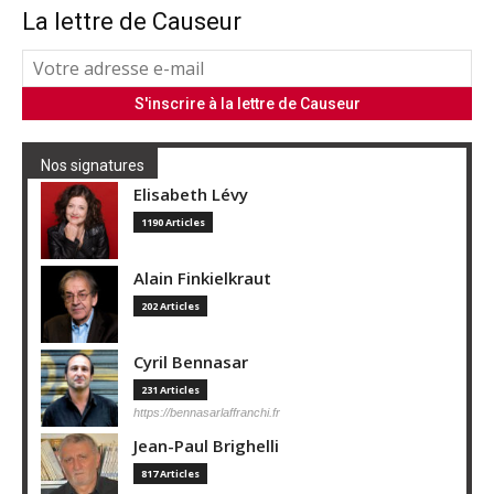
La lettre de Causeur
Nos signatures
Elisabeth Lévy
1190 Articles
Alain Finkielkraut
202 Articles
Cyril Bennasar
231 Articles
https://bennasarlaffranchi.fr
Jean-Paul Brighelli
817 Articles