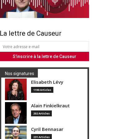
La lettre de Causeur
Nos signatures
Elisabeth Lévy
1190 Articles
Alain Finkielkraut
202 Articles
Cyril Bennasar
231 Articles