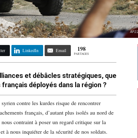
Un vé
la fr
Lefte
AP22
198
ter
LinkedIn
Email
PARTAGES
liances et débâcles stratégiques, que
s français déployés dans la région ?
e syrien contre les kurdes risque de rencontrer
achements français, d’autant plus isolés au nord de
 nous contraint à poser un regard critique sur la
 et à nous inquiéter de la sécurité de nos soldats.