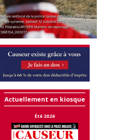
hicule renforcé de la police turque patrouille le long de
ontière syrienne, samedi 12 octobre 2019. Auteurs :
ris Pitarakis/AP/SIPA Numéro de reportage :
388154_000017
Actuellement en kiosque
Été 2026