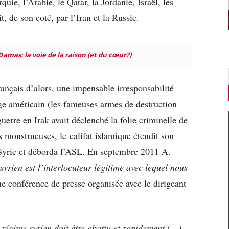
uie, l’Arabie, le Qatar, la Jordanie, Israël, les
, de son coté, par l’Iran et la Russie.
Damas: la voie de la raison (et du cœur?)
rançais d’alors, une impensable irresponsabilité
e américain (les fameuses armes de destruction
uerre en Irak avait déclenché la folie criminelle de
monstrueuses, le califat islamique étendit son
a Syrie et déborda l’ASL. En septembre 2011 A.
syrien est l’interlocuteur légitime avec lequel nous
e conférence de presse organisée avec le dirigeant
 régime syrien doit être abattu et rapidement (…)