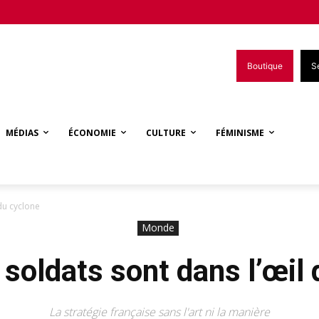
Boutique
S
MÉDIAS
ÉCONOMIE
CULTURE
FÉMINISME
 du cyclone
Monde
 soldats sont dans l’œil
La stratégie française sans l'art ni la manière