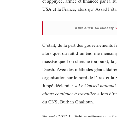
et appuyée, armée et financée par la Turq
USA et la France, alors qu’ Assad l’était
A lire aussi, Gil Mihaely :
C’était, de la part des gouvernements f
alors que, du fait d’un énorme mensong
massive que l’on cherche toujours), la g
Daesh. Avec des méthodes génocidaires 
organisation sur le nord de l’Irak et l
Juppé déclarait :
« Le Conseil national 
allons continuer à travailler »
lors d’un
du CNS, Burhan Ghalioun.
En août 2012 L. Fabius affirmait :
« Le