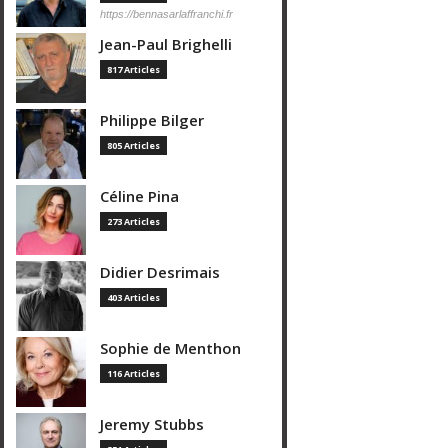
https://bennasarlaffranchi.fr
Jean-Paul Brighelli
817 Articles
Philippe Bilger
805 Articles
Céline Pina
273 Articles
Didier Desrimais
403 Articles
Sophie de Menthon
116 Articles
Jeremy Stubbs