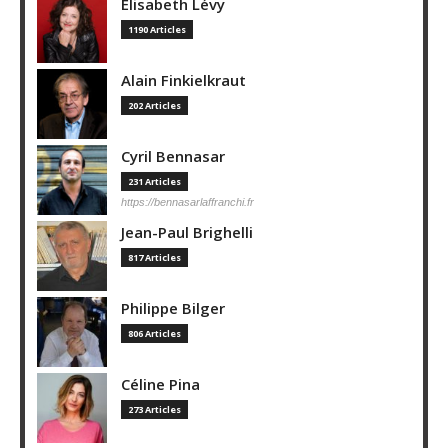
Elisabeth Lévy
1190 Articles
Alain Finkielkraut
202 Articles
Cyril Bennasar
231 Articles
https://bennasarlaffranchi.fr
Jean-Paul Brighelli
817 Articles
Philippe Bilger
806 Articles
Céline Pina
273 Articles