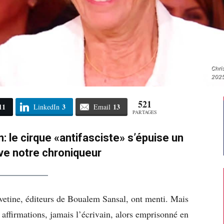
Chris
2025
521
11
3
13
LinkedIn
Email
PARTAGES
: le cirque «antifasciste» s’épuise un
ve notre chroniqueur
vetine, éditeurs de Boualem Sansal, ont menti. Mais
 affirmations, jamais l’écrivain, alors emprisonné en