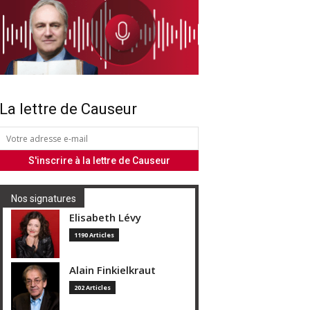
La lettre de Causeur
Nos signatures
Elisabeth Lévy
1190 Articles
Alain Finkielkraut
202 Articles