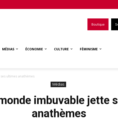
Boutique
S
MÉDIAS
ÉCONOMIE
CULTURE
FÉMINISME
 ses ultimes anathèmes
Médias
monde imbuvable jette s
anathèmes