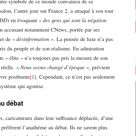
autre symbole de ce monde convaincu de sa
 salon, l’autre jour sur France 2, a attaqué à son tour
JDD
) en évoquant
« des gens qui sont la négation
 en accusant notamment CNews, portée par ses
et de
« désinformation »
. La pensée de luxe n’a pas
ris du peuple et de son réalisme. En admiration
e « élite » n’a toujours pas pris la mesure de son
 réelle.
« Nous avons changé d’époque »
, prévient
livre posthume
[1]
. Cependant, ce n’est pas seulement
 système qui agonise.
 au débat
s, caricaturaux dans leur suffisance déplacée, d’une
 préfèrent l’anathème au débat. Ils ne savent plus