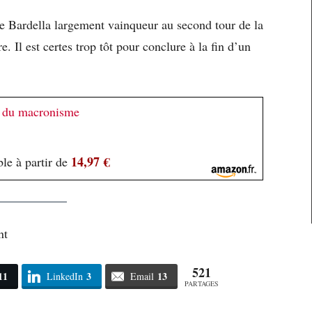
 Bardella largement vainqueur au second tour de la
e. Il est certes trop tôt pour conclure à la fin d’un
in du macronisme
14,97 €
le à partir de
nt
521
11
3
13
LinkedIn
Email
PARTAGES