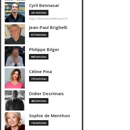
Cyril Bennasar
231 Articles
https://bennasarlaffranchi.fr
Jean-Paul Brighelli
817 Articles
Philippe Bilger
805 Articles
Céline Pina
273 Articles
Didier Desrimais
403 Articles
Sophie de Menthon
116 Articles