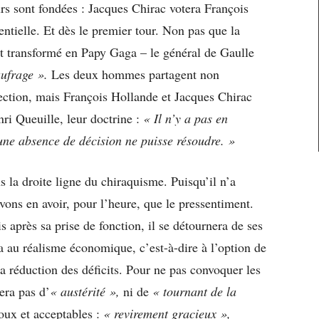
rs sont fondées : Jacques Chirac votera François
entielle. Et dès le premier tour. Non pas que la
ent transformé en Papy Gaga – le général de Gaulle
aufrage ».
Les deux hommes partagent non
ection, mais François Hollande et Jacques Chirac
ri Queuille, leur doctrine :
« Il n’y a pas en
une absence de décision ne puisse résoudre. »
s la droite ligne du chiraquisme. Puisqu’il n’a
ons en avoir, pour l’heure, que le pressentiment.
s après sa prise de fonction, il se détournera de ses
 au réalisme économique, c’est-à-dire à l’option de
 la réduction des déficits. Pour ne pas convoquer les
era pas d’
« austérité »,
ni de
« tournant de la
oux et acceptables :
« revirement gracieux »,