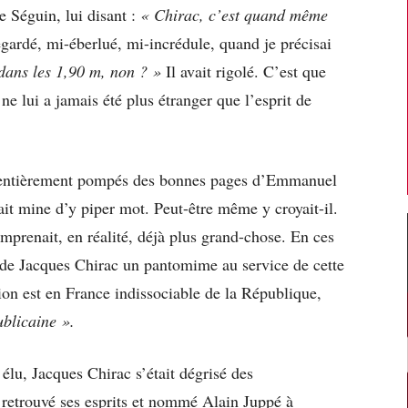
e Séguin, lui disant :
« Chirac, c’est quand même
gardé, mi-éberlué, mi-incrédule, quand je précisai
 dans les 1,90 m, non ? »
Il avait rigolé. C’est que
 ne lui a jamais été plus étranger que l’esprit de
s, entièrement pompés des bonnes pages d’Emmanuel
isait mine d’y piper mot. Peut-être même y croyait-il.
comprenait, en réalité, déjà plus grand-chose. En ces
e de Jacques Chirac un pantomime au service de cette
tion est en France indissociable de la République,
ublicaine ».
élu, Jacques Chirac s’était dégrisé des
 retrouvé ses esprits et nommé Alain Juppé à