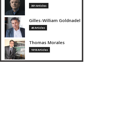
301 Articles
Gilles-William Goldnadel
40 Articles
Thomas Morales
1018 Articles