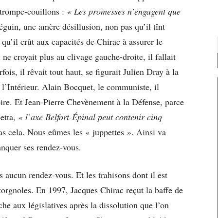
 trompe-couillons :
« Les promesses n’engagent que
guin, une amère désillusion, non pas qu’il tînt
qu’il crût aux capacités de Chirac à assurer le
e croyait plus au clivage gauche-droite, il fallait
is, il rêvait tout haut, se figurait Julien Dray à la
 l’Intérieur. Alain Bocquet, le communiste, il
oire. Et Jean-Pierre Chevènement à la Défense, parce
betta,
« l’axe Belfort-Épinal peut contenir cinq
 cela. Nous eûmes les « juppettes ». Ainsi va
anquer ses rendez-vous.
s aucun rendez-vous. Et les trahisons dont il est
e torgnoles. En 1997, Jacques Chirac reçut la baffe de
che aux législatives après la dissolution que l’on