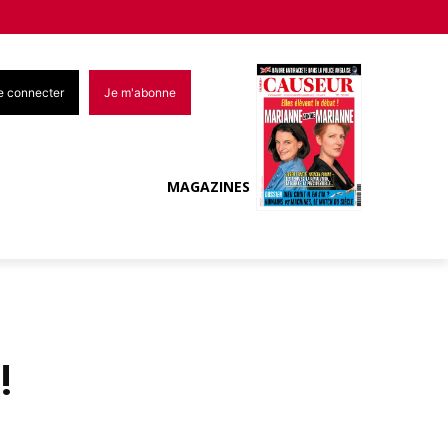
e connecter
Je m'abonne
MAGAZINES
!