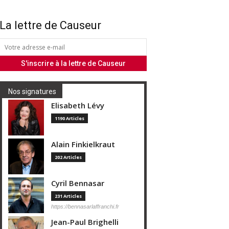
La lettre de Causeur
Nos signatures
Elisabeth Lévy
1190 Articles
Alain Finkielkraut
202 Articles
Cyril Bennasar
231 Articles
https://bennasarlaffranchi.fr
Jean-Paul Brighelli