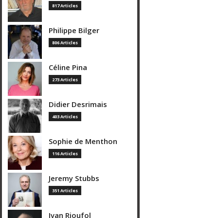
817 Articles
Philippe Bilger
806 Articles
Céline Pina
273 Articles
Didier Desrimais
403 Articles
Sophie de Menthon
116 Articles
Jeremy Stubbs
351 Articles
Ivan Rioufol