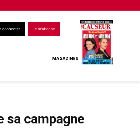
e connecter
Je m'abonne
MAGAZINES
re sa campagne