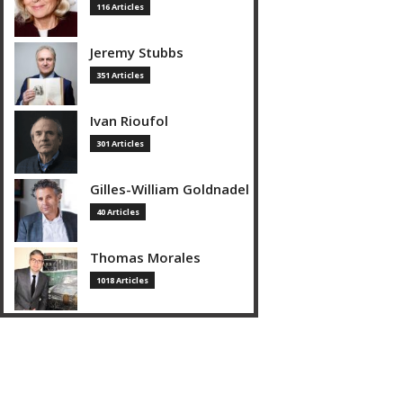
116 Articles
Jeremy Stubbs
351 Articles
Ivan Rioufol
301 Articles
Gilles-William Goldnadel
40 Articles
Thomas Morales
1018 Articles