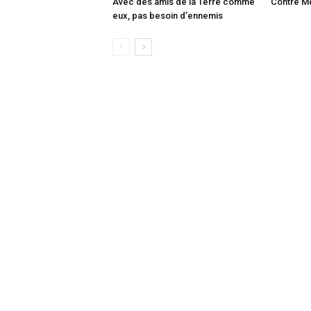
Avec des amis de la Terre comme
Contre Me
eux, pas besoin d’ennemis