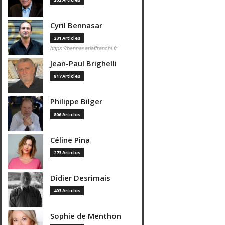
Cyril Bennasar
231 Articles
https://bennasarlaffranchi.fr
Jean-Paul Brighelli
817 Articles
Philippe Bilger
806 Articles
Céline Pina
273 Articles
Didier Desrimais
403 Articles
Sophie de Menthon