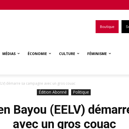
Boutique
S
MÉDIAS
ÉCONOMIE
CULTURE
FÉMINISME
EELV) démarre sa campagne avec un gros couac
Édition Abonné
Politique
en Bayou (EELV) démar
avec un gros couac