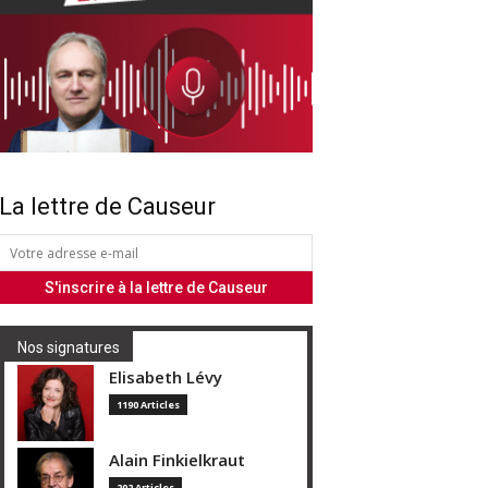
La lettre de Causeur
Nos signatures
Elisabeth Lévy
1190 Articles
Alain Finkielkraut
202 Articles