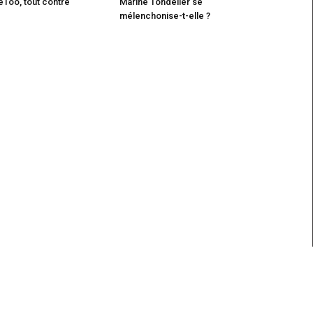
Too, tout contre
Marine Tondelier se
mélenchonise-t-elle ?