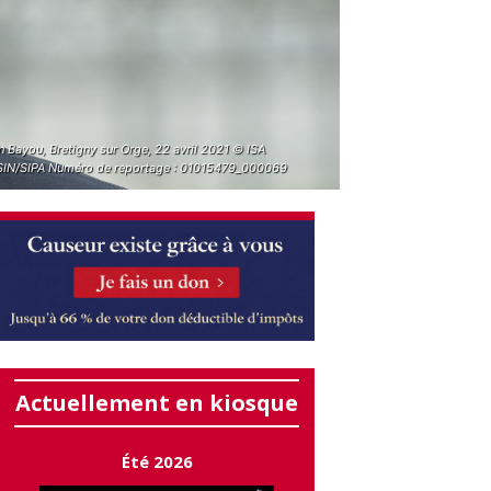
n Bayou, Bretigny sur Orge, 22 avril 2021 © ISA
IN/SIPA Numéro de reportage : 01015479_000069
Actuellement en kiosque
Été 2026