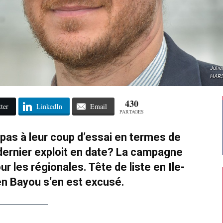
Julie
HARS
430
ter
LinkedIn
Email
PARTAGES
 pas à leur coup d’essai en termes de
dernier exploit en date? La campagne
r les régionales. Tête de liste en Ile-
en Bayou s’en est excusé.