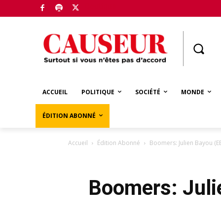
Boutique
ACCUEIL
POLITIQUE
SOCIÉTÉ
MONDE
ÉDITION ABONNÉ
Accueil
Édition Abonné
Boomers: Julien Bayou (
Boomers: Juli