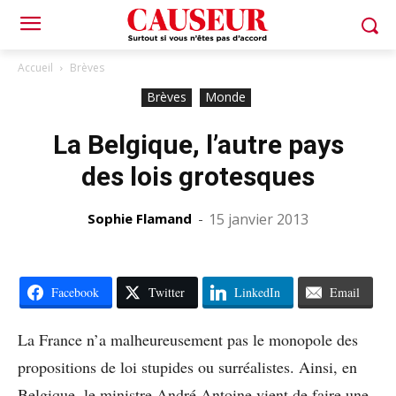
Accueil
Brèves
Brèves
Monde
La Belgique, l’autre pays
des lois grotesques
Sophie Flamand
-
15 janvier 2013
Facebook
Twitter
LinkedIn
Email
La France n’a malheureusement pas le monopole des
propositions de loi stupides ou surréalistes. Ainsi, en
Belgique, le ministre André Antoine vient de faire une