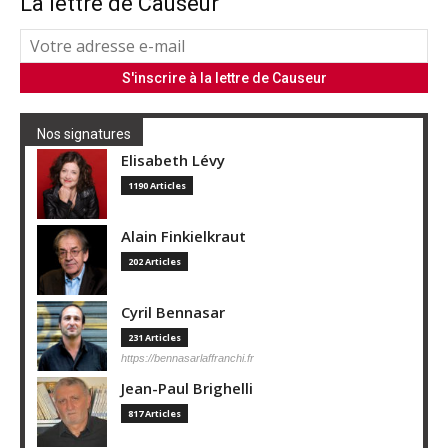
La lettre de Causeur
Nos signatures
Elisabeth Lévy
1190 Articles
Alain Finkielkraut
202 Articles
Cyril Bennasar
231 Articles
https://bennasarlaffranchi.fr
Jean-Paul Brighelli
817 Articles