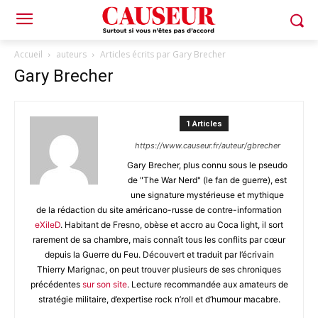
Accueil
auteurs
Articles écrits par Gary Brecher
Gary Brecher
1 Articles
https://www.causeur.fr/auteur/gbrecher
Gary Brecher, plus connu sous le pseudo
de "The War Nerd" (le fan de guerre), est
une signature mystérieuse et mythique
de la rédaction du site américano-russe de contre-information
eXileD
. Habitant de Fresno, obèse et accro au Coca light, il sort
rarement de sa chambre, mais connaît tous les conflits par cœur
depuis la Guerre du Feu. Découvert et traduit par l’écrivain
Thierry Marignac, on peut trouver plusieurs de ses chroniques
précédentes
sur son site
. Lecture recommandée aux amateurs de
stratégie militaire, d’expertise rock n’roll et d’humour macabre.