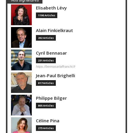
Elisabeth Lévy
1190 Articles
Alain Finkielkraut
202 Articles
Cyril Bennasar
231 Articles
https://bennasarlaffranchi.fr
Jean-Paul Brighelli
817 Articles
Philippe Bilger
805 Articles
Céline Pina
273 Articles