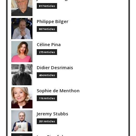
817 Articles
Philippe Bilger
807 Articles
Céline Pina
273 Articles
Didier Desrimais
404 Articles
Sophie de Menthon
116 Articles
Jeremy Stubbs
351 Articles