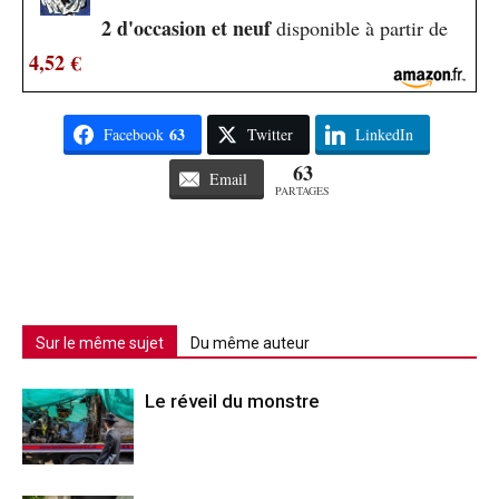
2 d'occasion et neuf
disponible à partir de
4,52 €
63
Facebook
Twitter
LinkedIn
63
Email
PARTAGES
Sur le même sujet
Du même auteur
Le réveil du monstre