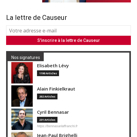
La lettre de Causeur
Nos signatures
Elisabeth Lévy
1190 Articles
Alain Finkielkraut
202 Articles
Cyril Bennasar
231 Articles
https://bennasarlaffranchi.fr
Jean-Paul Brighelli