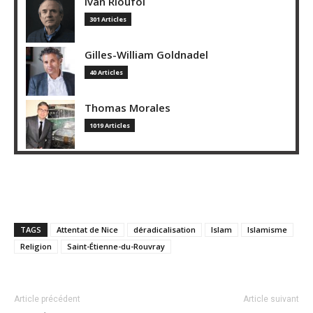
Ivan Rioufol
301 Articles
Gilles-William Goldnadel
40 Articles
Thomas Morales
1019 Articles
TAGS
Attentat de Nice
déradicalisation
Islam
Islamisme
Religion
Saint-Étienne-du-Rouvray
Article précédent
Article suivant