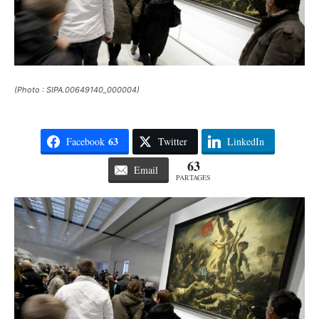
(Photo : SIPA.00649140_000004)
63
Facebook
Twitter
LinkedIn
63
Email
PARTAGES