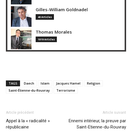
Gilles-William Goldnadel
40 Articles
Thomas Morales
1019 Articles
TAGS
Daech
Islam
Jacques Hamel
Religion
Saint-Étienne-du-Rouvray
Terrorisme
Article précédent
Article suivant
Appel à la « radicalité »
Ennemi intérieur, la preuve par
républicaine
Saint-Etienne-du-Rouvray