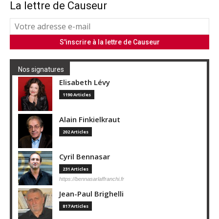
La lettre de Causeur
Nos signatures
Elisabeth Lévy
1190 Articles
Alain Finkielkraut
202 Articles
Cyril Bennasar
231 Articles
https://bennasarlaffranchi.fr
Jean-Paul Brighelli
817 Articles