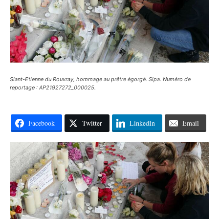
Siant-Etienne du Rouvray, hommage au prêtre égorgé. Sipa. Numéro de
reportage : AP21927272_000025.
Facebook
Twitter
LinkedIn
Email