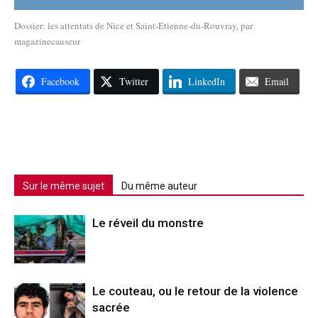
Dossier: les attentats de Nice et Saint-Etienne-du-Rouvray
, par
magazinecauseur
Facebook
Twitter
LinkedIn
Email
Sur le même sujet
Du même auteur
Le réveil du monstre
Le couteau, ou le retour de la violence
sacrée