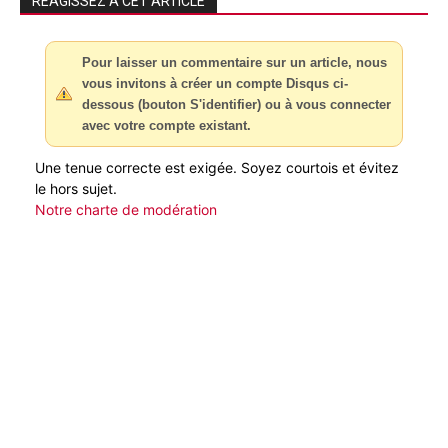
RÉAGISSEZ À CET ARTICLE
Pour laisser un commentaire sur un article, nous
vous invitons à créer un compte Disqus ci-
dessous (bouton S'identifier) ou à vous connecter
avec votre compte existant.
Une tenue correcte est exigée. Soyez courtois et évitez
le hors sujet.
Notre charte de modération