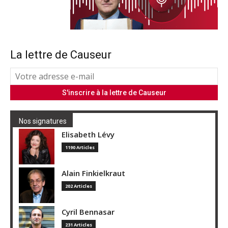
La lettre de Causeur
Nos signatures
Elisabeth Lévy
1190 Articles
Alain Finkielkraut
202 Articles
Cyril Bennasar
231 Articles