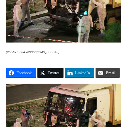
(Photo : SIPA.AP21922349_000048)
Facebook
Twitter
LinkedIn
Email