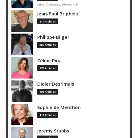
https://bennasarlaffranchi.fr
Jean-Paul Brighelli
817 Articles
Philippe Bilger
806 Articles
Céline Pina
273 Articles
Didier Desrimais
403 Articles
Sophie de Menthon
116 Articles
Jeremy Stubbs