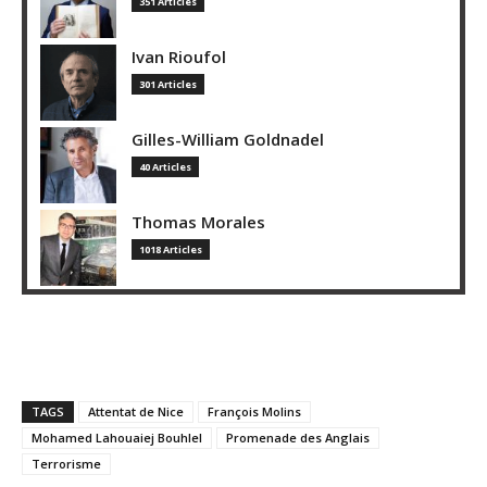
351 Articles
Ivan Rioufol
301 Articles
Gilles-William Goldnadel
40 Articles
Thomas Morales
1018 Articles
TAGS
Attentat de Nice
François Molins
Mohamed Lahouaiej Bouhlel
Promenade des Anglais
Terrorisme