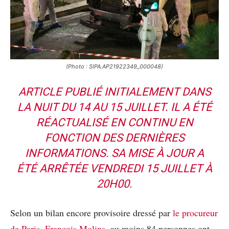
(Photo : SIPA.AP21922349_000048)
ARTICLE PUBLIÉ INITIALEMENT DANS
LA NUIT DU 14 AU 15 JUILLET. IL A ÉTÉ
RÉACTUALISÉ EN CONTINU EN
FONCTION DES DERNIÈRES
INFORMATIONS. SA MISE À JOUR A
ÉTÉ ARRÊTÉE VENDREDI 15 JUILLET À
20H00.
Selon un bilan encore provisoire dressé par
le procureur
de Paris, François Molins
, au moins 84 personnes ont