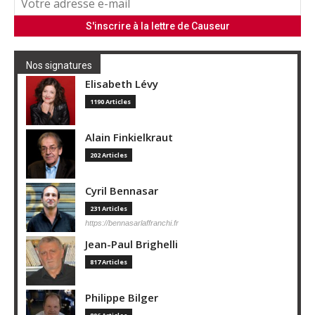
Nos signatures
Elisabeth Lévy
1190 Articles
Alain Finkielkraut
202 Articles
Cyril Bennasar
231 Articles
https://bennasarlaffranchi.fr
Jean-Paul Brighelli
817 Articles
Philippe Bilger