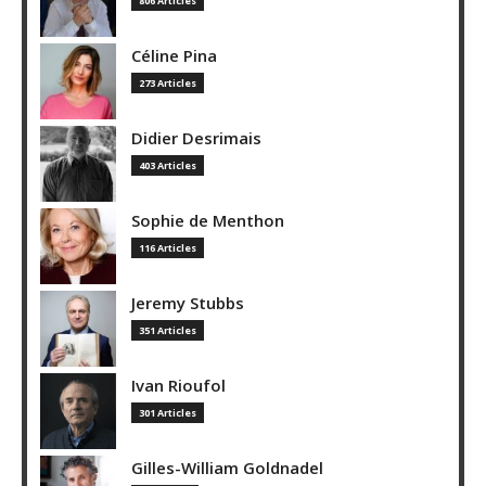
806 Articles
Céline Pina
273 Articles
Didier Desrimais
403 Articles
Sophie de Menthon
116 Articles
Jeremy Stubbs
351 Articles
Ivan Rioufol
301 Articles
Gilles-William Goldnadel