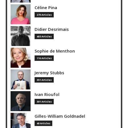
Céline Pina
273 Articles
Didier Desrimais
403 Articles
Sophie de Menthon
116 Articles
Jeremy Stubbs
351 Articles
Ivan Rioufol
301 Articles
Gilles-William Goldnadel
40 Articles