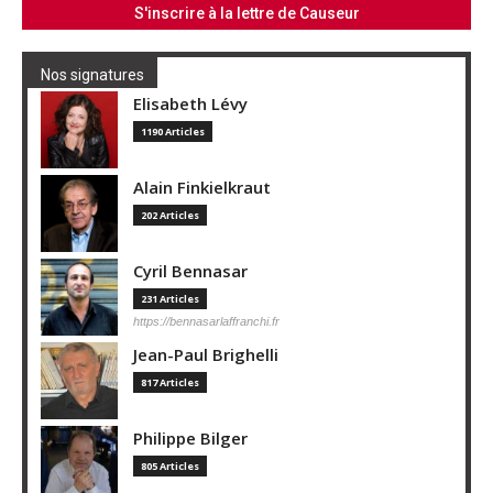
Nos signatures
Elisabeth Lévy
1190 Articles
Alain Finkielkraut
202 Articles
Cyril Bennasar
231 Articles
https://bennasarlaffranchi.fr
Jean-Paul Brighelli
817 Articles
Philippe Bilger
805 Articles