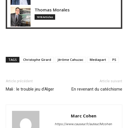
Thomas Morales
1018 Articles
TAGS
Christophe Girard
Jérôme Cahuzac
Mediapart
PS
Article précédent
Article suivant
Mali : le trouble jeu d’Alger
En revenant du catéchisme
Marc Cohen
https://www.causeur.fr/auteur/Mcohen