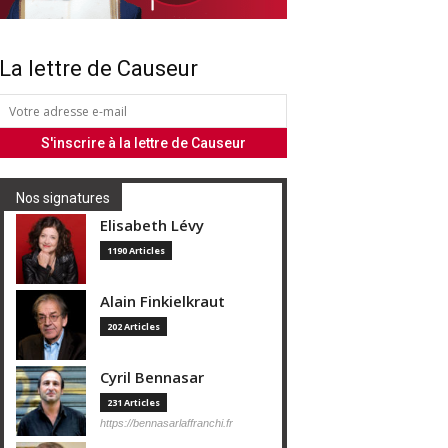
La lettre de Causeur
Nos signatures
Elisabeth Lévy
1190 Articles
Alain Finkielkraut
202 Articles
Cyril Bennasar
231 Articles
https://bennasarlaffranchi.fr