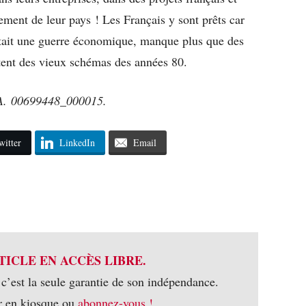
pement de leur pays ! Les Français y sont prêts car
était une guerre économique, manque plus que des
ortent des vieux schémas des années 80.
. 00699448_000015.
witter
LinkedIn
Email
TICLE EN ACCÈS LIBRE.
 c’est la seule garantie de son indépendance.
r en kiosque ou
abonnez-vous !