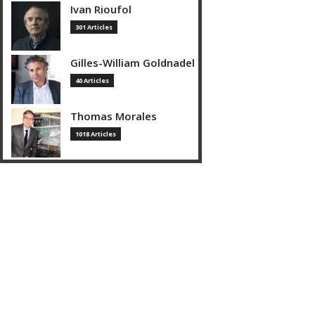
Ivan Rioufol
301 Articles
Gilles-William Goldnadel
40 Articles
Thomas Morales
1018 Articles