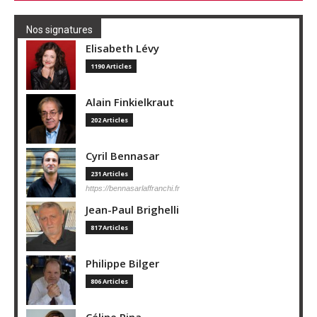
Nos signatures
Elisabeth Lévy
1190 Articles
Alain Finkielkraut
202 Articles
Cyril Bennasar
231 Articles
https://bennasarlaffranchi.fr
Jean-Paul Brighelli
817 Articles
Philippe Bilger
806 Articles
Céline Pina