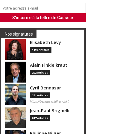
Nos signatures
Elisabeth Lévy
1190 Articles
Alain Finkielkraut
202 Articles
Cyril Bennasar
231 Articles
https://bennasarlaffranchi.fr
Jean-Paul Brighelli
817 Articles
Philippe Bilger