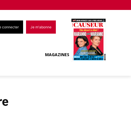
e connecter
Je m'abonne
MAGAZINES
re