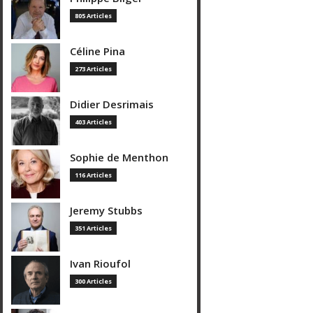
805 Articles
Céline Pina
273 Articles
Didier Desrimais
403 Articles
Sophie de Menthon
116 Articles
Jeremy Stubbs
351 Articles
Ivan Rioufol
300 Articles