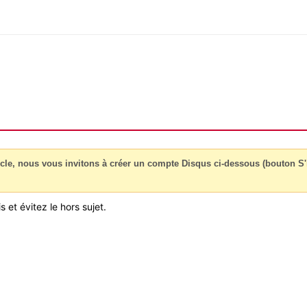
cle, nous vous invitons à créer un compte Disqus ci-dessous (bouton S'i
 et évitez le hors sujet.