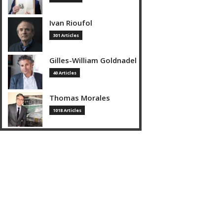
Ivan Rioufol
301 Articles
Gilles-William Goldnadel
40 Articles
Thomas Morales
1018 Articles