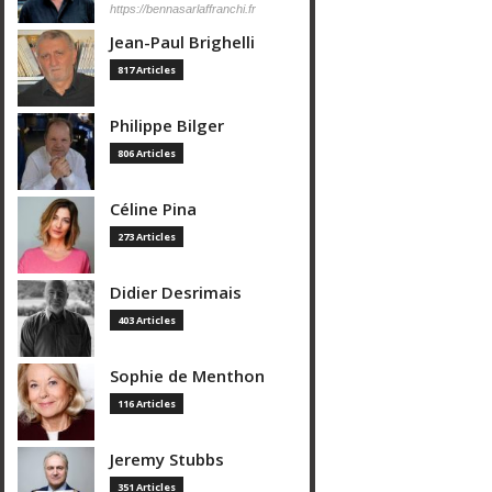
https://bennasarlaffranchi.fr
Jean-Paul Brighelli
817 Articles
Philippe Bilger
806 Articles
Céline Pina
273 Articles
Didier Desrimais
403 Articles
Sophie de Menthon
116 Articles
Jeremy Stubbs
351 Articles