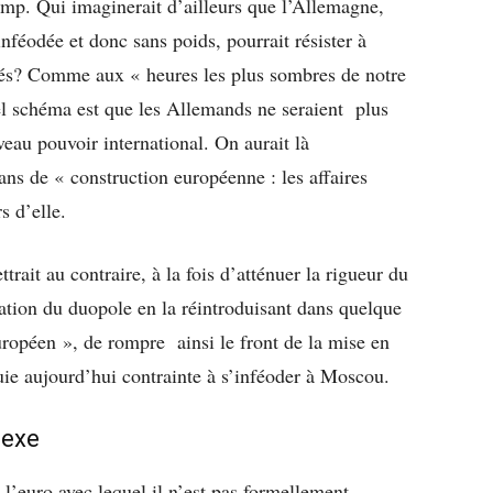
ump. Qui imaginerait d’ailleurs que l’Allemagne,
féodée et donc sans poids, pourrait résister à
és? Comme aux « heures les plus sombres de notre
tel schéma est que les Allemands ne seraient plus
eau pouvoir international. On aurait là
ans de « construction européenne : les affaires
s d’elle.
ait au contraire, à la fois d’atténuer la rigueur du
ntation du duopole en la réintroduisant dans quelque
péen », de rompre ainsi le front de la mise en
uie aujourd’hui contrainte à s’inféoder à Moscou.
lexe
 l’euro avec lequel il n’est pas formellement