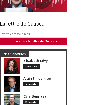
La lettre de Causeur
Nos signatures
Elisabeth Lévy
1190 Articles
Alain Finkielkraut
202 Articles
Cyril Bennasar
231 Articles