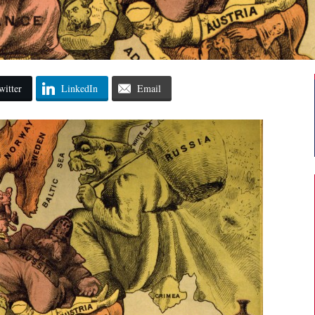
witter
LinkedIn
Email