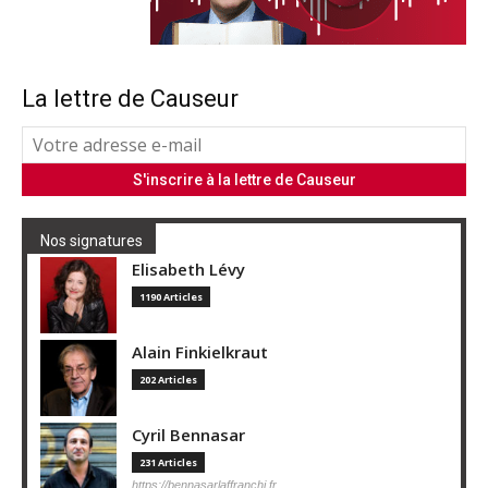
La lettre de Causeur
Nos signatures
Elisabeth Lévy
1190 Articles
Alain Finkielkraut
202 Articles
Cyril Bennasar
231 Articles
https://bennasarlaffranchi.fr