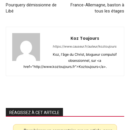
Pourquery démissionne de
France-Allemagne, baston à
Libé
tous les étages
Koz Toujours
https://www.causeur.fr/auteur/koztoujours
Koz, l'âge du Christ, blogueur compulsif
obsessionnel, sur <a
href="http://www.koztoujours.fr">Koztoujours</a>.
RÉAGISSEZ À CET ARTICLE