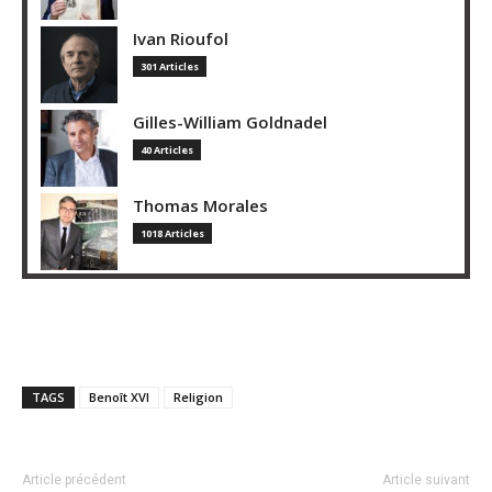
Ivan Rioufol
301 Articles
Gilles-William Goldnadel
40 Articles
Thomas Morales
1018 Articles
TAGS
Benoît XVI
Religion
Article précédent
Article suivant