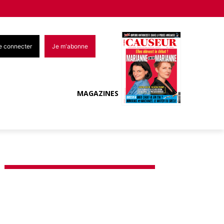
e connecter
Je m'abonne
MAGAZINES