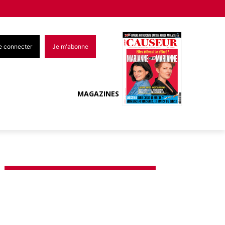
e connecter
Je m'abonne
MAGAZINES