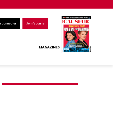
e connecter
Je m'abonne
MAGAZINES