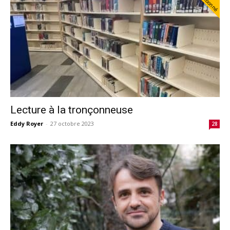
Abonné
Lecture à la tronçonneuse
Eddy Royer
-
27 octobre 2023
28